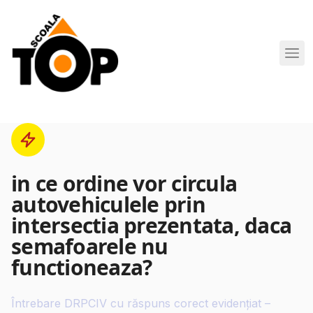
Scoala de Soferi TOP navigation
in ce ordine vor circula
autovehiculele prin
intersectia prezentata, daca
semafoarele nu
functioneaza?
Întrebare DRPCIV cu răspuns corect evidențiat –