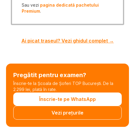
Sau vezi
pagina dedicată pachetului
Premium
.
Ai picat traseul? Vezi ghidul complet →
Pregătit pentru examen?
Înscrie-te la Școala de Șoferi TOP București. De la
2.299 lei, plată în rate.
Înscrie-te pe WhatsApp
Vezi prețurile