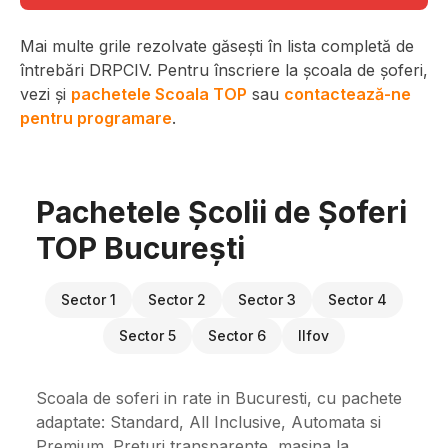
Mai multe grile rezolvate găsești în lista completă de
întrebări DRPCIV. Pentru înscriere la școala de șoferi,
vezi și
pachetele Scoala TOP
sau
contactează-ne
pentru programare
.
Pachetele Școlii de Șoferi
TOP București
Sector 1
Sector 2
Sector 3
Sector 4
Sector 5
Sector 6
Ilfov
Scoala de soferi in rate in Bucuresti, cu pachete
adaptate: Standard, All Inclusive, Automata si
Premium. Preturi transparente, masina la