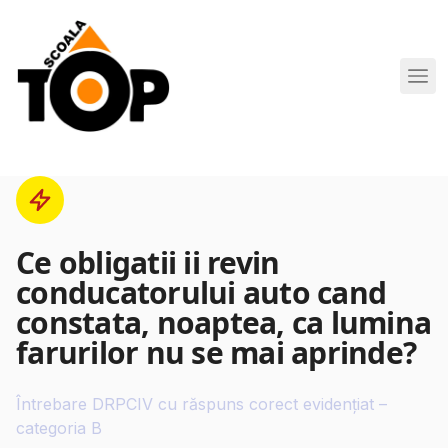
Scoala de Soferi TOP navigation
Ce obligatii ii revin
conducatorului auto cand
constata, noaptea, ca lumina
farurilor nu se mai aprinde?
Întrebare DRPCIV cu răspuns corect evidențiat –
categoria B