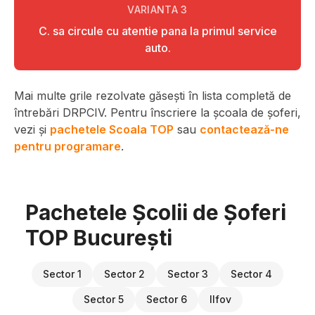
VARIANTA
3
C. sa circule cu atentie pana la primul service
auto.
Mai multe grile rezolvate găsești în lista completă de
întrebări DRPCIV. Pentru înscriere la școala de șoferi,
vezi și
pachetele Scoala TOP
sau
contactează-ne
pentru programare
.
Pachetele Școlii de Șoferi
TOP București
Sector 1
Sector 2
Sector 3
Sector 4
Sector 5
Sector 6
Ilfov