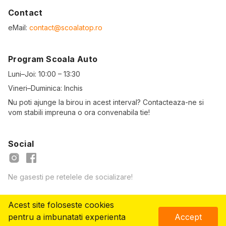
Contact
eMail:
contact@scoalatop.ro
Program Scoala Auto
Luni–Joi: 10:00 – 13:30
Vineri–Duminica: Inchis
Nu poti ajunge la birou in acest interval? Contacteaza-ne si
vom stabili impreuna o ora convenabila tie!
Social
Ne gasesti pe retelele de socializare!
Acest site foloseste cookies
© Copyright
2026
- ScoalaTOP.ro
pentru a imbunatati experienta
Accept
Vreau să mă înscriu!