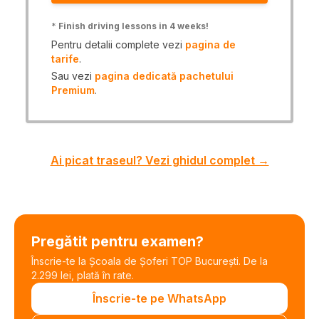
*
Finish driving lessons in 4 weeks!
Pentru detalii complete vezi
pagina de
tarife
.
Sau vezi
pagina dedicată pachetului
Premium
.
Ai picat traseul? Vezi ghidul complet →
Pregătit pentru examen?
Înscrie-te la Școala de Șoferi TOP București. De la
2.299 lei, plată în rate.
Înscrie-te pe WhatsApp