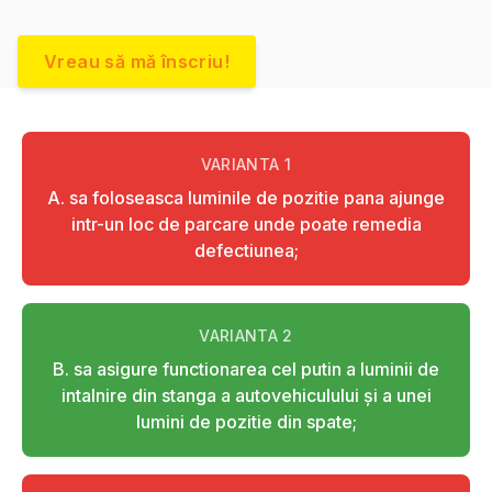
Vreau să mă înscriu!
VARIANTA
1
A. sa foloseasca luminile de pozitie pana ajunge
intr-un loc de parcare unde poate remedia
defectiunea;
VARIANTA
2
B. sa asigure functionarea cel putin a luminii de
intalnire din stanga a autovehiculului şi a unei
lumini de pozitie din spate;