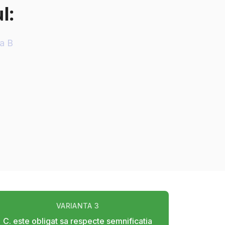
l:
ia B
VARIANTA
3
C. este obligat sa respecte semnificatia