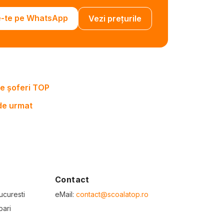
e-te pe WhatsApp
Vezi prețurile
e șoferi TOP
 de urmat
Contact
ucuresti
eMail:
contact@scoalatop.ro
bari