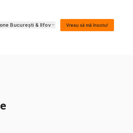
one București & Ilfov
Vreau să mă înscriu!
ne