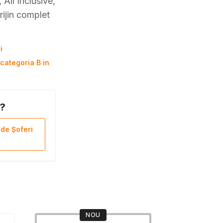
All Inclusive,
rijin complet
i
categoria B in
B?
 de Șoferi
NOU