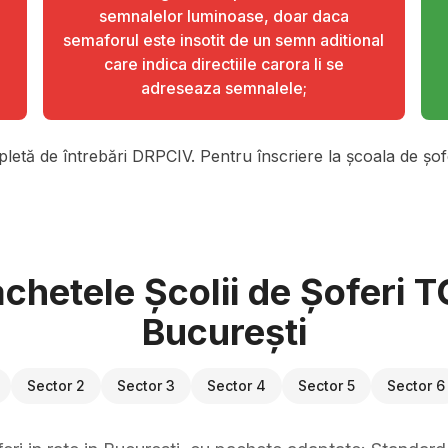
semnalelor luminoase, doar daca
semaforul este insotit de un semn aditional
care indica directiile carora li se
adreseaza semnalele;
pletă de întrebări DRPCIV. Pentru înscriere la școala de șofe
chetele Școlii de Șoferi 
București
Sector 2
Sector 3
Sector 4
Sector 5
Sector 6