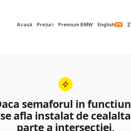
Acasă
Prețuri
Premium BMW
English
Z
EN
aca semaforul in functiu
se afla instalat de cealalta
parte a intersectiei,