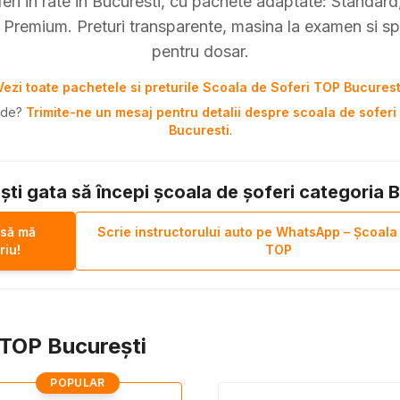
eri in rate in Bucuresti, cu pachete adaptate: Standard, 
Premium. Preturi transparente, masina la examen si sp
pentru dosar.
Vezi toate pachetele si preturile Scoala de Soferi TOP Bucurest
pide?
Trimite-ne un mesaj pentru detalii despre scoala de soferi 
Bucuresti
.
ști gata să începi școala de șoferi categoria 
 să mă
Scrie instructorului auto pe WhatsApp – Școala
riu!
TOP
i TOP București
POPULAR