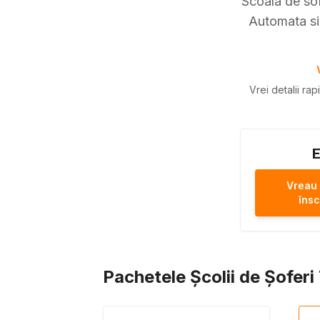
Scoala de sof
Automata si 
Vrei detalii ra
E
Vreau
însc
Pachetele Școlii de Șofer