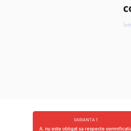
c
Înt
VARIANTA
1
A. nu este obligat sa respecte semnificati