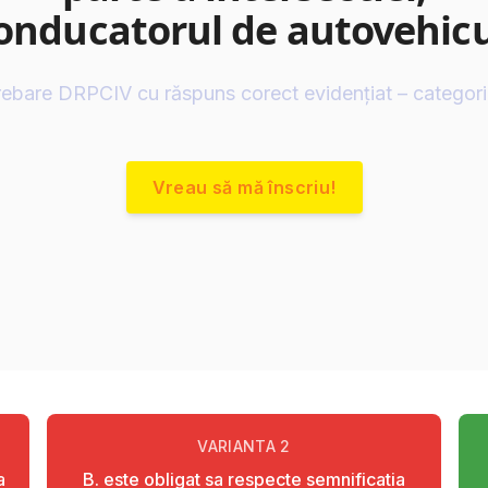
onducatorul de autovehicu
rebare DRPCIV cu răspuns corect evidențiat – categor
Vreau să mă înscriu!
VARIANTA
2
a
B. este obligat sa respecte semnificatia