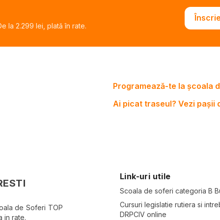
Înscri
 la 2.299 lei, plată în rate.
Programează-te la școala d
Ai picat traseul? Vezi pașii
Link-uri utile
RESTI
Scoala de soferi categoria B B
Cursuri legislatie rutiera si intre
coala de Soferi TOP
DRPCIV online
 in rate.