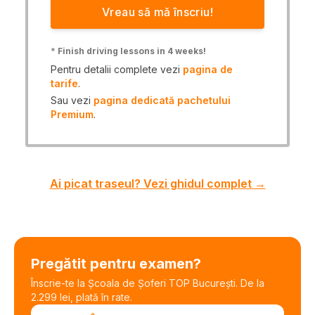
Vreau să mă înscriu!
*
Finish driving lessons in 4 weeks!
Pentru detalii complete vezi
pagina de
tarife
.
Sau vezi
pagina dedicată pachetului
Premium
.
Ai picat traseul? Vezi ghidul complet →
Pregătit pentru examen?
Înscrie-te la Școala de Șoferi TOP București. De la
2.299 lei, plată în rate.