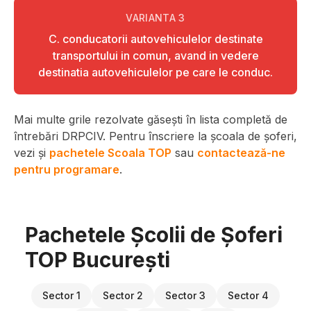
VARIANTA
3
C. conducatorii autovehiculelor destinate
transportului in comun, avand in vedere
destinatia autovehiculelor pe care le conduc.
Mai multe grile rezolvate găsești în lista completă de
întrebări DRPCIV. Pentru înscriere la școala de șoferi,
vezi și
pachetele Scoala TOP
sau
contactează-ne
pentru programare
.
Pachetele Școlii de Șoferi
TOP București
Sector 1
Sector 2
Sector 3
Sector 4