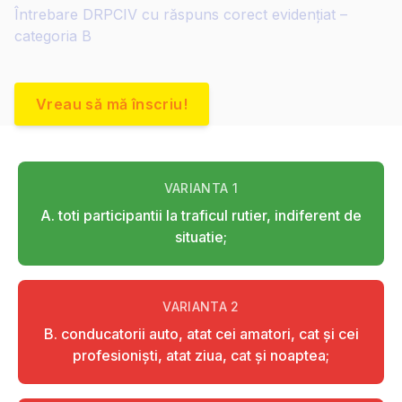
Întrebare DRPCIV cu răspuns corect evidențiat –
categoria B
Vreau să mă înscriu!
VARIANTA
1
A. toti participantii la traficul rutier, indiferent de
situatie;
VARIANTA
2
B. conducatorii auto, atat cei amatori, cat şi cei
profesionişti, atat ziua, cat şi noaptea;