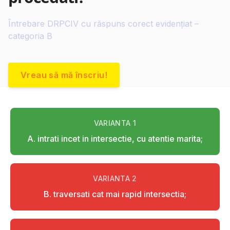
Întrebare DRPCIV cu răspuns corect evidențiat –
categoria B
Vreau să mă înscriu!
VARIANTA
1
A. intrati incet in intersectie, cu atentie marita;
VARIANTA
2
B. traversati cat mai rapid intersectia;