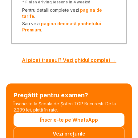
*
Finish driving lessons in 4 weeks!
Pentru detalii complete vezi
pagina de
tarife
.
Sau vezi
pagina dedicată pachetului
Premium
.
Ai picat traseul? Vezi ghidul complet →
Pregătit pentru examen?
Înscrie-te la Școala de Șoferi TOP București. De la
2.299 lei, plată în rate.
Înscrie-te pe WhatsApp
Vezi prețurile