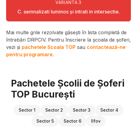
VARIANTA
3
C. semnalizati luminos şi intrati in intersectie.
Mai multe grile rezolvate găsești în lista completă de
întrebări DRPCIV. Pentru înscriere la școala de șoferi,
vezi și
pachetele Scoala TOP
sau
contactează-ne
pentru programare
.
Pachetele Școlii de Șoferi
TOP București
Sector 1
Sector 2
Sector 3
Sector 4
Sector 5
Sector 6
Ilfov