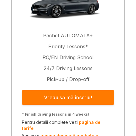
Pachet AUTOMATA+
Priority Lessons*
RO/EN Driving School
24/7 Driving Lessons
Pick-up / Drop-off
Vreau să mă înscriu!
*
Finish driving lessons in 4 weeks!
Pentru detalii complete vezi
pagina de
tarife
.
Sau vezi
pagina dedicată pachetului