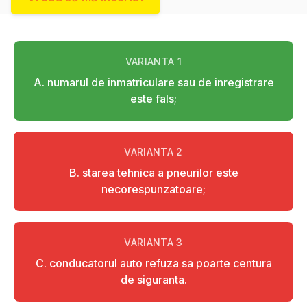
VARIANTA
1
A. numarul de inmatriculare sau de inregistrare
este fals;
VARIANTA
2
B. starea tehnica a pneurilor este
necorespunzatoare;
VARIANTA
3
C. conducatorul auto refuza sa poarte centura
de siguranta.