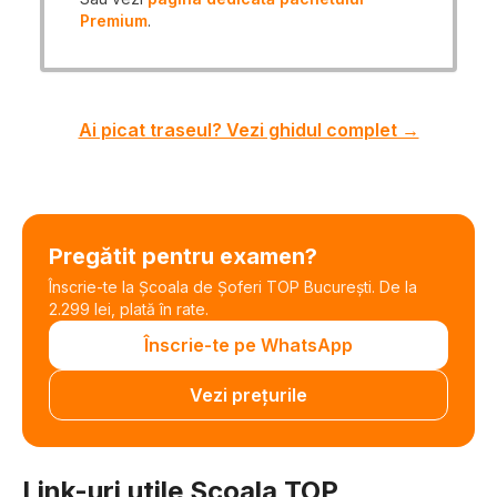
Premium
.
Ai picat traseul? Vezi ghidul complet →
Pregătit pentru examen?
Înscrie-te la Școala de Șoferi TOP București. De la
2.299 lei, plată în rate.
Înscrie-te pe WhatsApp
Vezi prețurile
Link-uri utile Scoala TOP