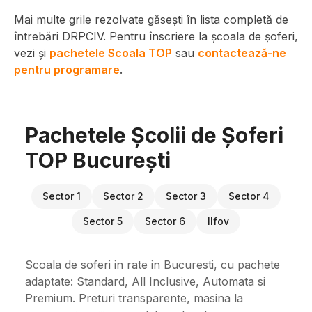
Mai multe grile rezolvate găsești în lista completă de
întrebări DRPCIV. Pentru înscriere la școala de șoferi,
vezi și
pachetele Scoala TOP
sau
contactează-ne
pentru programare
.
Pachetele Școlii de Șoferi
TOP București
Sector 1
Sector 2
Sector 3
Sector 4
Sector 5
Sector 6
Ilfov
Scoala de soferi in rate in Bucuresti, cu pachete
adaptate: Standard, All Inclusive, Automata si
Premium. Preturi transparente, masina la