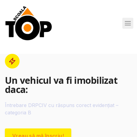
Scoala de Soferi TOP navigation
Un vehicul va fi imobilizat
daca:
Întrebare DRPCIV cu răspuns corect evidențiat –
categoria B
Vreau să mă înscriu!