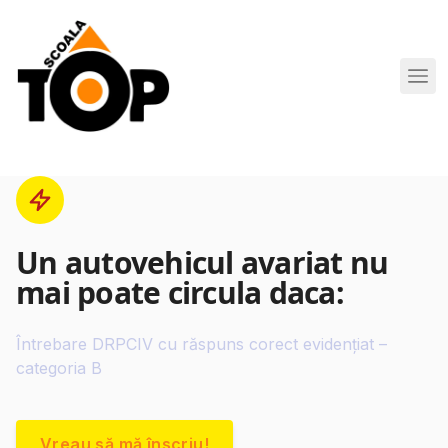
Scoala de Soferi TOP navigation
Un autovehicul avariat nu
mai poate circula daca:
Întrebare DRPCIV cu răspuns corect evidențiat –
categoria B
Vreau să mă înscriu!