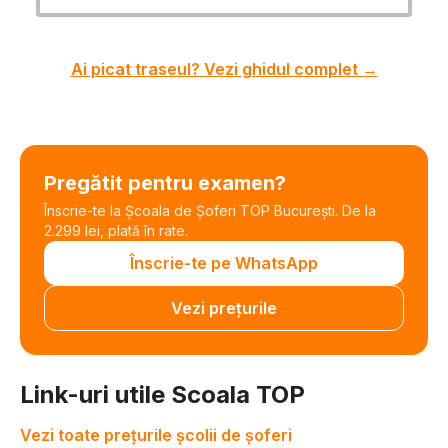
Ai picat traseul? Vezi ghidul complet →
Pregătit pentru examen?
Înscrie-te la Școala de Șoferi TOP București. De la
2.299 lei, plată în rate.
Înscrie-te pe WhatsApp
Vezi prețurile
Link-uri utile Scoala TOP
Vezi toate prețurile școlii de șoferi