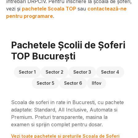
întrebări DRPCIV. Pentru înscriere la școala de șoferi,
vezi și
pachetele Scoala TOP
sau
contactează-ne
pentru programare
.
Pachetele Școlii de Șoferi
TOP București
Sector 1
Sector 2
Sector 3
Sector 4
Sector 5
Sector 6
Ilfov
Scoala de soferi in rate in Bucuresti, cu pachete
adaptate: Standard, All Inclusive, Automata si
Premium. Preturi transparente, masina la
examen si sprijin complet pentru dosar.
Vezi toate pachetele si preturile Scoala de Soferi