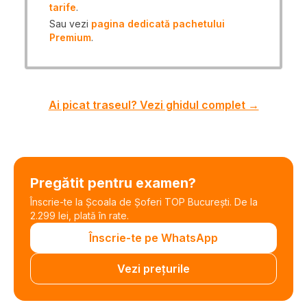
tarife
.
Sau vezi
pagina dedicată pachetului
Premium
.
Ai picat traseul? Vezi ghidul complet →
Pregătit pentru examen?
Înscrie-te la Școala de Șoferi TOP București. De la
2.299 lei, plată în rate.
Înscrie-te pe WhatsApp
Vezi prețurile