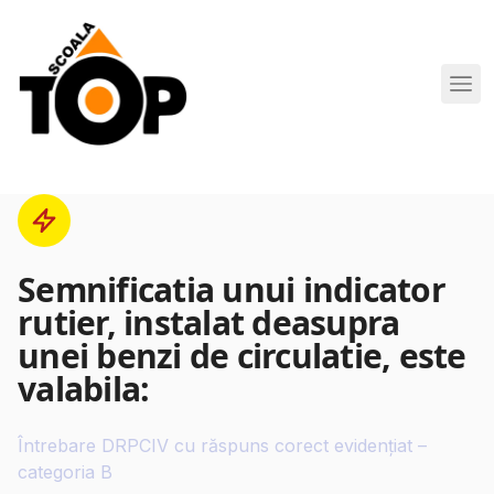
Scoala de Soferi TOP navigation
Semnificatia unui indicator
rutier, instalat deasupra
unei benzi de circulatie, este
valabila:
Întrebare DRPCIV cu răspuns corect evidențiat –
categoria B