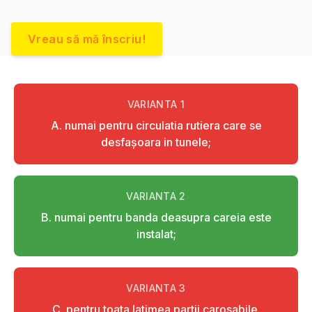
Vreau să mă înscriu!
VARIANTA
1
A. numai pentru circulatia rutiera care se
desfaşoara in tunele;
VARIANTA
2
B. numai pentru banda deasupra careia este
instalat;
VARIANTA
3
C. pentru toata latimea partii carosabile.