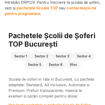
întrebări DRPCIV. Pentru înscriere la școala de șoferi,
vezi și
pachetele Scoala TOP
sau
contactează-ne
pentru programare
.
Pachetele Școlii de Șoferi
TOP București
Sector 1
Sector 2
Sector 3
Sector 4
Sector 5
Sector 6
Ilfov
Scoala de soferi in rate in Bucuresti, cu pachete
adaptate: Standard, All Inclusive, Automata si
Premium. Preturi transparente, masina la
examen si sprijin complet pentru dosar.
Vezi toate pachetele si preturile Scoala de Soferi