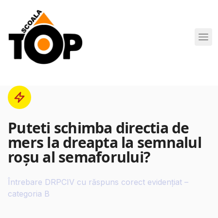
Scoala de Soferi TOP navigation
Puteti schimba directia de
mers la dreapta la semnalul
roşu al semaforului?
Întrebare DRPCIV cu răspuns corect evidențiat –
categoria B