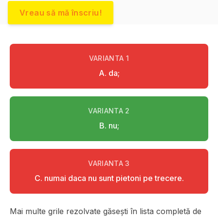
Vreau să mă înscriu!
VARIANTA
1
A. da;
VARIANTA
2
B. nu;
VARIANTA
3
C. numai daca nu sunt pietoni pe trecere.
Mai multe grile rezolvate găsești în lista completă de