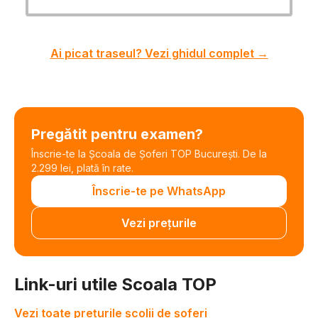
Ai picat traseul? Vezi ghidul complet →
Pregătit pentru examen?
Înscrie-te la Școala de Șoferi TOP București. De la
2.299 lei, plată în rate.
Înscrie-te pe WhatsApp
Vezi prețurile
Link-uri utile Scoala TOP
Vezi toate prețurile școlii de șoferi