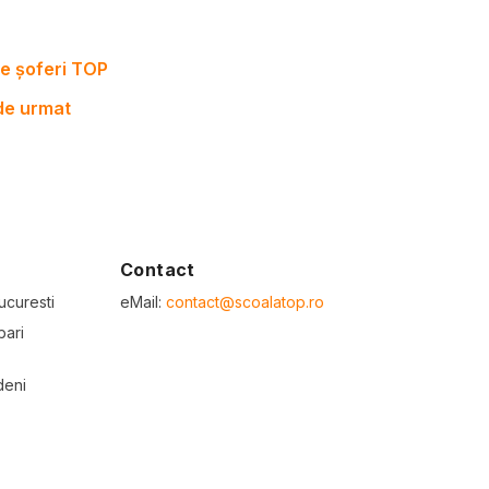
e șoferi TOP
 de urmat
Contact
ucuresti
eMail:
contact@scoalatop.ro
bari
deni