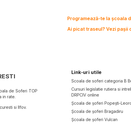
Programează-te la școala d
Ai picat traseul? Vezi pașii
Link-uri utile
RESTI
Scoala de soferi categoria B B
Cursuri legislatie rutiera si intre
coala de Soferi TOP
DRPCIV online
 in rate.
Școala de șoferi Popești-Leor
resti si Ilfov.
Școala de șoferi Bragadiru
Școala de șoferi Vulcan