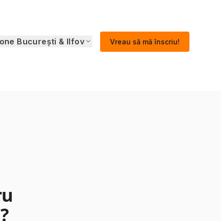
one București & Ilfov
Vreau să mă înscriu!
ru
?