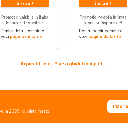
înscriu!
înscriu!
Promotie valabila in limita
Promotie valabila in limita
locurilor disponibile!
locurilor disponibile!
Pentru detalii complete
Pentru detalii complete
vezi
pagina de tarife
.
vezi
pagina de tarife
.
Ai picat traseul? Vezi ghidul complet →
Înscri
 la 2.299 lei, plată în rate.