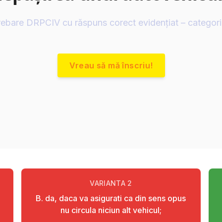
rebare DRPCIV cu răspuns corect evidențiat – categor
Vreau să mă înscriu!
VARIANTA
2
B. da, daca va asigurati ca din sens opus
nu circula niciun alt vehicul;