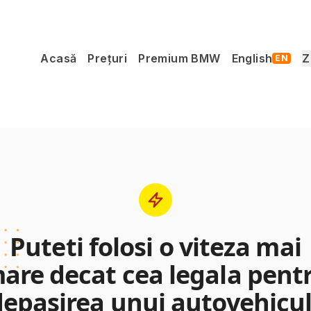
Acasă
Prețuri
Premium BMW
English
Z
EN
Puteti folosi o viteza mai
are decat cea legala pent
depaşirea unui autovehicul