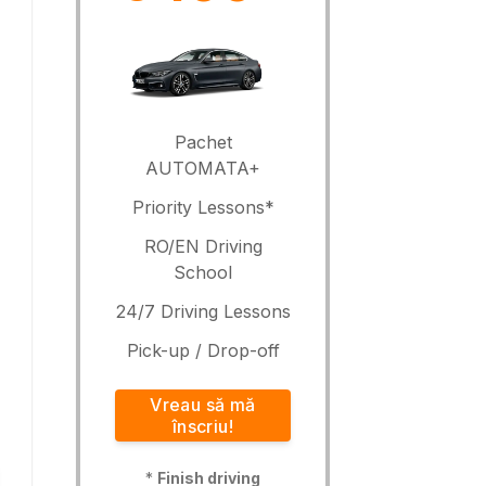
Pachet
AUTOMATA+
Priority Lessons*
RO/EN Driving
School
24/7 Driving Lessons
Pick-up / Drop-off
Vreau să mă
înscriu!
*
Finish driving