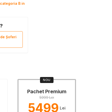
categoria B in
B?
 de Șoferi
NOU
Pachet Premium
5999 Lei
5499
Lei