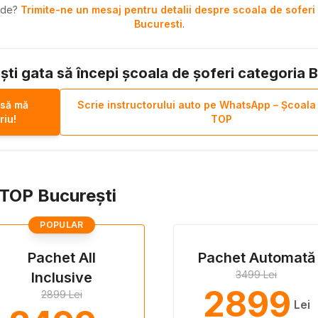
pide?
Trimite-ne un mesaj pentru detalii despre scoala de soferi 
Bucuresti
.
ști gata să începi școala de șoferi categoria 
 să mă
Scrie instructorului auto pe WhatsApp – Școala
riu!
TOP
i TOP București
POPULAR
Pachet All
Pachet Automată
3499 Lei
Inclusive
2899
2899 Lei
Lei