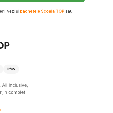
ri, vezi și
pachetele Scoala TOP
sau
TOP
Ilfov
All Inclusive,
rijin complet
i