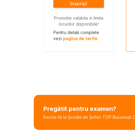
înscriu!
Promotie valabila in limita
locurilor disponibile!
Pentru detalii complete
vezi
pagina de tarife
.
Pregătit pentru examen?
Înscrie-te la Școala de Șoferi TOP București. De