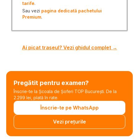
tarife
.
Sau vezi
pagina dedicată pachetului
Premium
.
Ai picat traseul? Vezi ghidul complet →
Pregătit pentru examen?
Înscrie-te la Școala de Șoferi TOP București. De la
2.299 lei, plată în rate.
Înscrie-te pe WhatsApp
Vezi prețurile