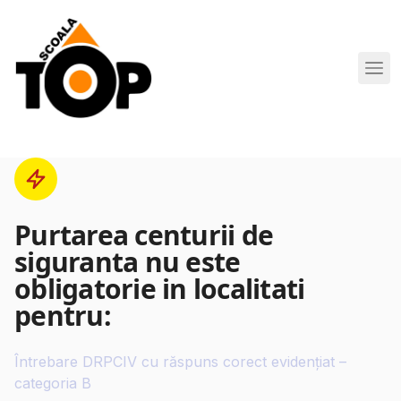
Scoala de Soferi TOP navigation
Purtarea centurii de
siguranta nu este
obligatorie in localitati
pentru:
Întrebare DRPCIV cu răspuns corect evidențiat –
categoria B