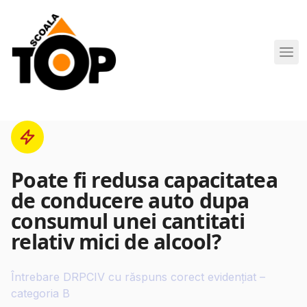
Scoala de Soferi TOP navigation
Poate fi redusa capacitatea
de conducere auto dupa
consumul unei cantitati
relativ mici de alcool?
Întrebare DRPCIV cu răspuns corect evidențiat –
categoria B