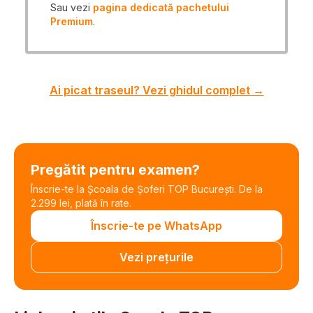
Sau vezi
pagina dedicată pachetului
Premium
.
Ai picat traseul? Vezi ghidul complet →
Pregătit pentru examen?
Înscrie-te la Școala de Șoferi TOP București. De la
2.299 lei, plată în rate.
Înscrie-te pe WhatsApp
Vezi prețurile