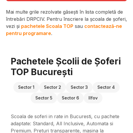
Mai multe grile rezolvate găsești în lista completă de
întrebări DRPCIV. Pentru înscriere la școala de șoferi,
vezi și
pachetele Scoala TOP
sau
contactează-ne
pentru programare
.
Pachetele Școlii de Șoferi
TOP București
Sector 1
Sector 2
Sector 3
Sector 4
Sector 5
Sector 6
Ilfov
Scoala de soferi in rate in Bucuresti, cu pachete
adaptate: Standard, All Inclusive, Automata si
Premium. Preturi transparente, masina la