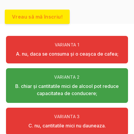
Vreau să mă înscriu!
VARIANTA
1
A. nu, daca se consuma şi o ceaşca de cafea;
VARIANTA
2
B. chiar şi cantitatile mici de alcool pot reduce
capacitatea de conducere;
VARIANTA
3
C. nu, cantitatile mici nu dauneaza.