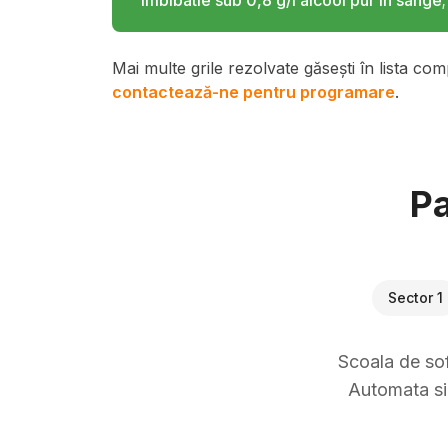
imbibatie sub 0,8 g/l alcool pur in sange;
Mai multe grile rezolvate găsești în lista com
contactează-ne pentru programare
.
Pa
Sector 1
Scoala de sof
Automata si 