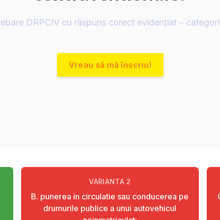
rebare DRPCIV cu răspuns corect evidențiat – categor
Vreau să mă înscriu!
VARIANTA
2
B. punerea in circulatie sau conducerea pe
drumurile publice a unui autovehicul