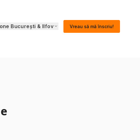
one București & Ilfov
Vreau să mă înscriu!
de