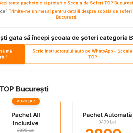
Vezi toate pachetele si preturile Scoala de Soferi TOP Bucurest
pide?
Trimite-ne un mesaj pentru detalii despre scoala de soferi 
Bucuresti
.
ști gata să începi școala de șoferi categoria 
 să mă
Scrie instructorului auto pe WhatsApp – Școala
riu!
TOP
i TOP București
POPULAR
Pachet All
Pachet Automată
3499 Lei
Inclusive
2899 Lei