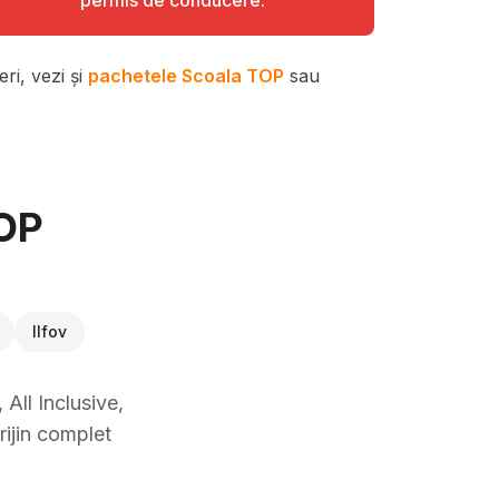
permis de conducere.
ri, vezi și
pachetele Scoala TOP
sau
TOP
Ilfov
All Inclusive,
rijin complet