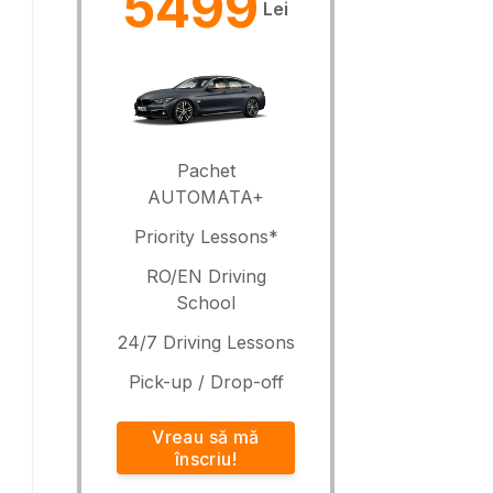
5499
Lei
Pachet
AUTOMATA+
Priority Lessons*
RO/EN Driving
School
24/7 Driving Lessons
Pick-up / Drop-off
Vreau să mă
înscriu!