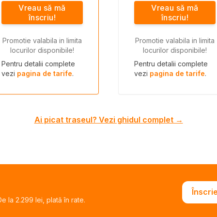
Vreau să mă
Vreau să mă
înscriu!
înscriu!
Promotie valabila in limita
Promotie valabila in limita
locurilor disponibile!
locurilor disponibile!
Pentru detalii complete
Pentru detalii complete
vezi
pagina de tarife
.
vezi
pagina de tarife
.
Ai picat traseul? Vezi ghidul complet →
Înscri
 la 2.299 lei, plată în rate.