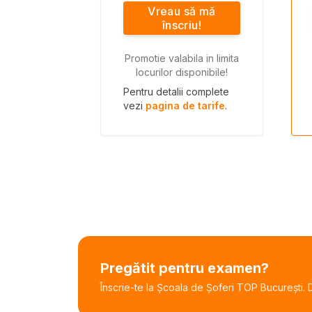
Vreau să mă
înscriu!
Promotie valabila in limita
locurilor disponibile!
Pentru detalii complete
vezi
pagina de tarife
.
Pregătit pentru examen?
Înscrie-te la Școala de Șoferi TOP București. De