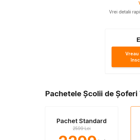
Vrei detalii ra
E
Vreau
însc
Pachetele Școlii de Șofer
Pachet Standard
2599 Lei