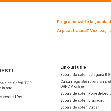
Programează-te la școala d
Ai picat traseul? Vezi pașii
Link-uri utile
RESTI
Scoala de soferi categoria B B
Cursuri legislatie rutiera si intre
coala de Soferi TOP
DRPCIV online
 in rate.
Școala de șoferi Popești-Leor
resti si Ilfov.
Școala de șoferi Bragadiru
Școala de șoferi Vulcan