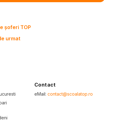
e șoferi TOP
 de urmat
Contact
ucuresti
eMail:
contact@scoalatop.ro
bari
deni