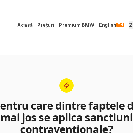
Acasă
Prețuri
Premium BMW
English
Z
EN
entru care dintre faptele 
mai jos se aplica sanctiuni
contraventionale?