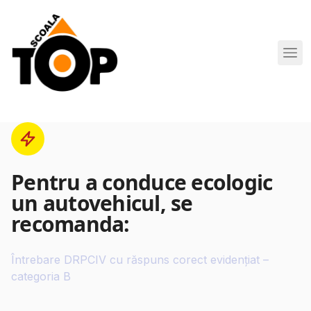
Scoala de Soferi TOP navigation
Pentru a conduce ecologic
un autovehicul, se
recomanda:
Întrebare DRPCIV cu răspuns corect evidențiat –
categoria B