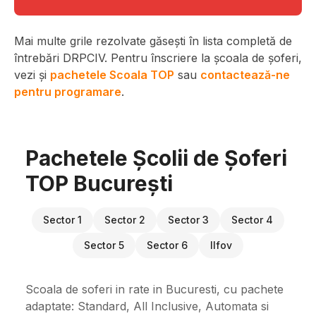
Mai multe grile rezolvate găsești în lista completă de
întrebări DRPCIV. Pentru înscriere la școala de șoferi,
vezi și
pachetele Scoala TOP
sau
contactează-ne
pentru programare
.
Pachetele Școlii de Șoferi
TOP București
Sector 1
Sector 2
Sector 3
Sector 4
Sector 5
Sector 6
Ilfov
Scoala de soferi in rate in Bucuresti, cu pachete
adaptate: Standard, All Inclusive, Automata si