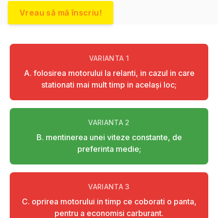
Vreau să mă înscriu!
VARIANTA
1
A. folosirea motorului la relanti, in cazul in care
stationati mai mult timp in acelaşi loc;
VARIANTA
2
B. mentinerea unei viteze constante, de
preferinta medie;
VARIANTA
3
C. oprirea motorului in timp ce coborati o panta,
pentru a economisi carburant.