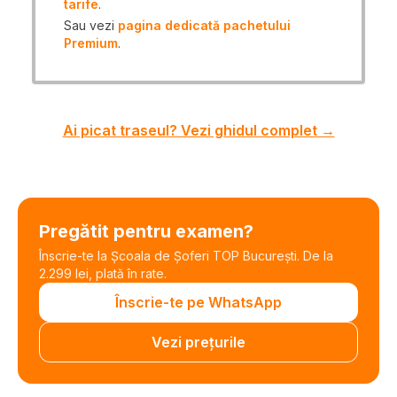
tarife
.
Sau vezi
pagina dedicată pachetului
Premium
.
Ai picat traseul? Vezi ghidul complet →
Pregătit pentru examen?
Înscrie-te la Școala de Șoferi TOP București. De la
2.299 lei, plată în rate.
Înscrie-te pe WhatsApp
Vezi prețurile