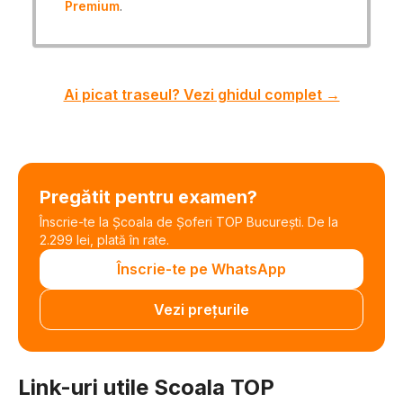
Premium
.
Ai picat traseul? Vezi ghidul complet →
Pregătit pentru examen?
Înscrie-te la Școala de Șoferi TOP București. De la
2.299 lei, plată în rate.
Înscrie-te pe WhatsApp
Vezi prețurile
Link-uri utile Scoala TOP