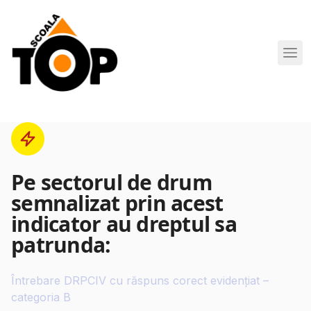
Scoala de Soferi TOP navigation
Pe sectorul de drum
semnalizat prin acest
indicator au dreptul sa
patrunda:
Întrebare DRPCIV cu răspuns corect evidențiat –
categoria B