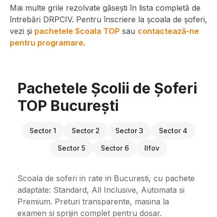
Mai multe grile rezolvate găsești în lista completă de
întrebări DRPCIV. Pentru înscriere la școala de șoferi,
vezi și
pachetele Scoala TOP
sau
contactează-ne
pentru programare
.
Pachetele Școlii de Șoferi
TOP București
Sector 1
Sector 2
Sector 3
Sector 4
Sector 5
Sector 6
Ilfov
Scoala de soferi in rate in Bucuresti, cu pachete
adaptate: Standard, All Inclusive, Automata si
Premium. Preturi transparente, masina la
examen si sprijin complet pentru dosar.