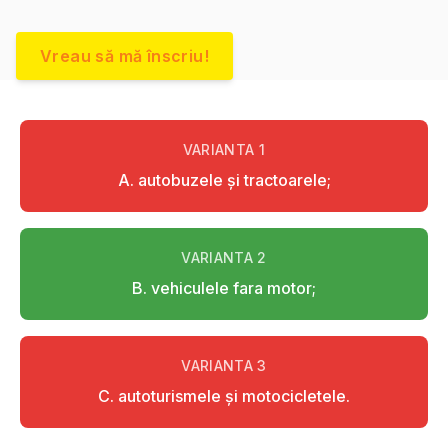
Vreau să mă înscriu!
VARIANTA
1
A. autobuzele şi tractoarele;
VARIANTA
2
B. vehiculele fara motor;
VARIANTA
3
C. autoturismele şi motocicletele.