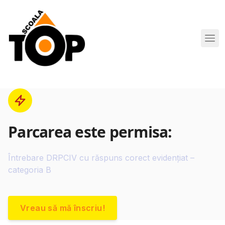
Scoala de Soferi TOP navigation
Parcarea este permisa:
Întrebare DRPCIV cu răspuns corect evidențiat –
categoria B
Vreau să mă înscriu!