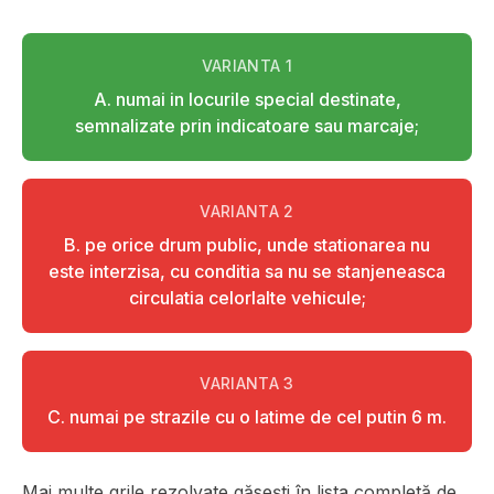
VARIANTA
1
A. numai in locurile special destinate,
semnalizate prin indicatoare sau marcaje;
VARIANTA
2
B. pe orice drum public, unde stationarea nu
este interzisa, cu conditia sa nu se stanjeneasca
circulatia celorlalte vehicule;
VARIANTA
3
C. numai pe strazile cu o latime de cel putin 6 m.
Mai multe grile rezolvate găsești în lista completă de