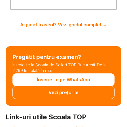
Ai picat traseul? Vezi ghidul complet →
Pregătit pentru examen?
Înscrie-te la Școala de Șoferi TOP București. De la
2.299 lei, plată în rate.
Înscrie-te pe WhatsApp
Vezi prețurile
Link-uri utile Scoala TOP