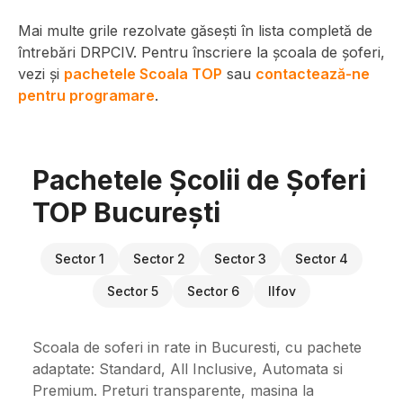
Mai multe grile rezolvate găsești în lista completă de
întrebări DRPCIV. Pentru înscriere la școala de șoferi,
vezi și
pachetele Scoala TOP
sau
contactează-ne
pentru programare
.
Pachetele Școlii de Șoferi
TOP București
Sector 1
Sector 2
Sector 3
Sector 4
Sector 5
Sector 6
Ilfov
Scoala de soferi in rate in Bucuresti, cu pachete
adaptate: Standard, All Inclusive, Automata si
Premium. Preturi transparente, masina la