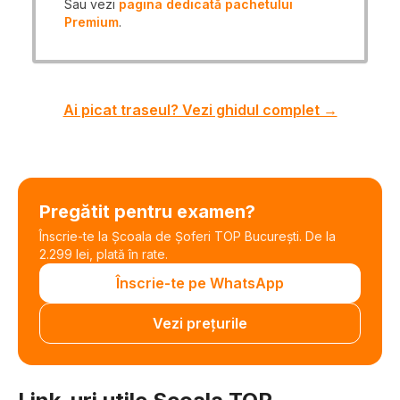
Sau vezi
pagina dedicată pachetului
Premium
.
Ai picat traseul? Vezi ghidul complet →
Pregătit pentru examen?
Înscrie-te la Școala de Șoferi TOP București. De la
2.299 lei, plată în rate.
Înscrie-te pe WhatsApp
Vezi prețurile