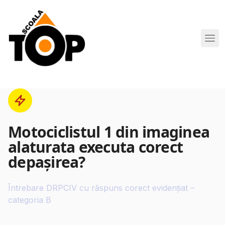
Scoala de Soferi TOP navigation
Motociclistul 1 din imaginea
alaturata executa corect
depaşirea?
Întrebare DRPCIV cu răspuns corect evidențiat –
categoria B