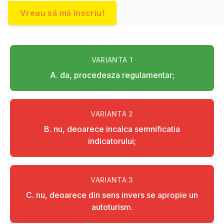
Vreau să mă înscriu!
VARIANTA
1
A. da, procedeaza regulamentar;
VARIANTA
2
B. nu, deoarece incalca semnificatia
indicatorului;
VARIANTA
3
C. nu, deoarece din sens invers se apropie un
autoturism.