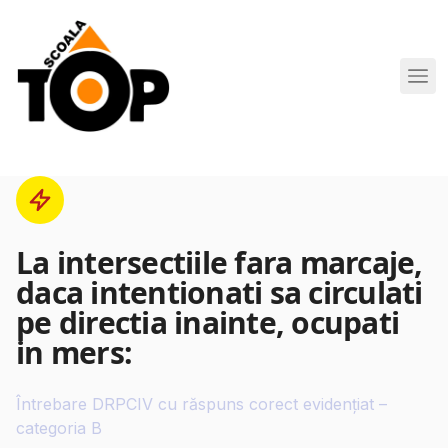
Scoala de Soferi TOP navigation
La intersectiile fara marcaje,
daca intentionati sa circulati
pe directia inainte, ocupati
in mers:
Întrebare DRPCIV cu răspuns corect evidențiat –
categoria B