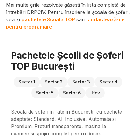
Mai multe grile rezolvate găsești în lista completă de
întrebări DRPCIV. Pentru înscriere la școala de șoferi,
vezi și
pachetele Scoala TOP
sau
contactează-ne
pentru programare
.
Pachetele Școlii de Șoferi
TOP București
Sector 1
Sector 2
Sector 3
Sector 4
Sector 5
Sector 6
Ilfov
Scoala de soferi in rate in Bucuresti, cu pachete
adaptate: Standard, All Inclusive, Automata si
Premium. Preturi transparente, masina la
examen si sprijin complet pentru dosar.