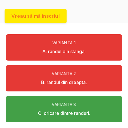
Vreau să mă înscriu!
VARIANTA
1
A. randul din stanga;
VARIANTA
2
B. randul din dreapta;
VARIANTA
3
C. oricare dintre randuri.