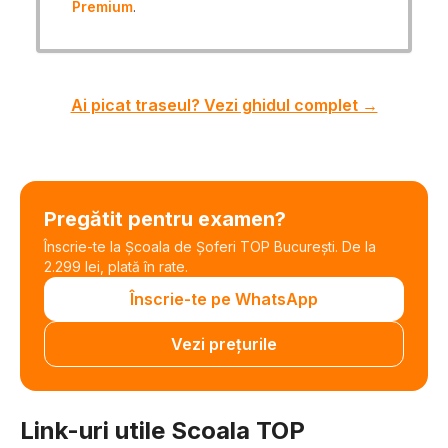
Premium
.
Ai picat traseul? Vezi ghidul complet →
Pregătit pentru examen?
Înscrie-te la Școala de Șoferi TOP București. De la
2.299 lei, plată în rate.
Înscrie-te pe WhatsApp
Vezi prețurile
Link-uri utile Scoala TOP