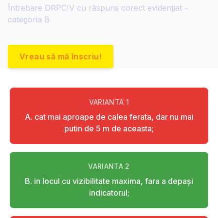
Întrebare DRPCIV cu răspuns corect evidențiat –
categoria B
Vreau să mă înscriu!
VARIANTA
1
A. cat mai aproape de calea ferata, dar nu mai
putin de 5 m de aceasta;
VARIANTA
2
B. in locul cu vizibilitate maxima, fara a depaşi
indicatorul;