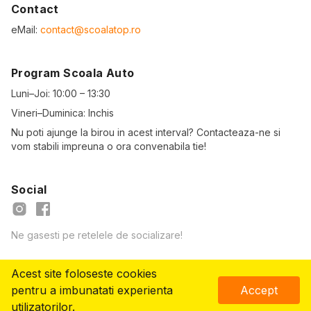
Contact
eMail:
contact@scoalatop.ro
Program Scoala Auto
Luni–Joi: 10:00 – 13:30
Vineri–Duminica: Inchis
Nu poti ajunge la birou in acest interval? Contacteaza-ne si
vom stabili impreuna o ora convenabila tie!
Social
Ne gasesti pe retelele de socializare!
Acest site foloseste cookies
© Copyright
2026
- ScoalaTOP.ro
pentru a imbunatati experienta
Accept
Vreau să mă înscriu!
utilizatorilor.