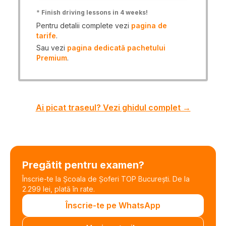
*
Finish driving lessons in 4 weeks!
Pentru detalii complete vezi
pagina de
tarife
.
Sau vezi
pagina dedicată pachetului
Premium
.
Ai picat traseul? Vezi ghidul complet →
Pregătit pentru examen?
Înscrie-te la Școala de Șoferi TOP București. De la
2.299 lei, plată în rate.
Înscrie-te pe WhatsApp