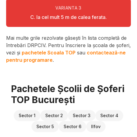
VARIANTA
3
C. la cel mult 5 m de calea ferata.
Mai multe grile rezolvate găsești în lista completă de
întrebări DRPCIV. Pentru înscriere la școala de șoferi,
vezi și
pachetele Scoala TOP
sau
contactează-ne
pentru programare
.
Pachetele Școlii de Șoferi
TOP București
Sector 1
Sector 2
Sector 3
Sector 4
Sector 5
Sector 6
Ilfov