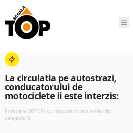
Scoala de Soferi TOP navigation
La circulatia pe autostrazi,
conducatorului de
motociclete ii este interzis:
Întrebare DRPCIV cu răspuns corect evidențiat –
categoria B