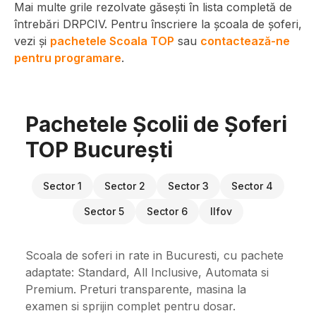
Mai multe grile rezolvate găsești în lista completă de
întrebări DRPCIV. Pentru înscriere la școala de șoferi,
vezi și
pachetele Scoala TOP
sau
contactează-ne
pentru programare
.
Pachetele Școlii de Șoferi
TOP București
Sector 1
Sector 2
Sector 3
Sector 4
Sector 5
Sector 6
Ilfov
Scoala de soferi in rate in Bucuresti, cu pachete
adaptate: Standard, All Inclusive, Automata si
Premium. Preturi transparente, masina la
examen si sprijin complet pentru dosar.