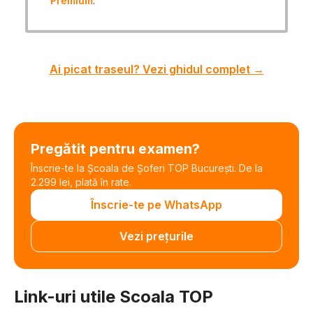
Premium
.
Ai picat traseul? Vezi ghidul complet →
Pregătit pentru examen?
Înscrie-te la Școala de Șoferi TOP București. De la
2.299 lei, plată în rate.
Înscrie-te pe WhatsApp
Vezi prețurile
Link-uri utile Scoala TOP