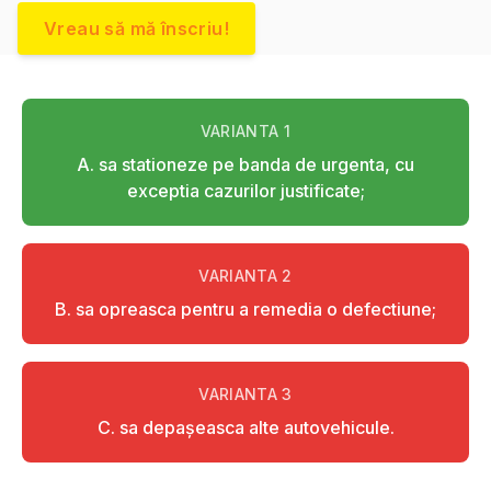
Vreau să mă înscriu!
VARIANTA
1
A. sa stationeze pe banda de urgenta, cu
exceptia cazurilor justificate;
VARIANTA
2
B. sa opreasca pentru a remedia o defectiune;
VARIANTA
3
C. sa depaşeasca alte autovehicule.