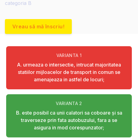
categoria B
Vreau să mă înscriu!
VARIANTA
1
A. urmeaza o intersectie, intrucat majoritatea
statiilor mijloacelor de transport in comun se
amenajeaza in astfel de locuri;
VARIANTA
2
B. este posibil ca unii calatori sa coboare şi sa
traverseze prin fata autobuzului, fara a se
asigura in mod corespunzator;