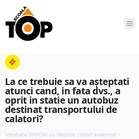
Scoala de Soferi TOP navigation
La ce trebuie sa va aşteptati
atunci cand, in fata dvs., a
oprit in statie un autobuz
destinat transportului de
calatori?
Întrebare DRPCIV cu răspuns corect evidențiat –