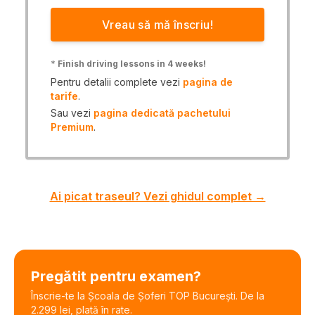
Vreau să mă înscriu!
*
Finish driving lessons in 4 weeks!
Pentru detalii complete vezi
pagina de
tarife
.
Sau vezi
pagina dedicată pachetului
Premium
.
Ai picat traseul? Vezi ghidul complet →
Pregătit pentru examen?
Înscrie-te la Școala de Șoferi TOP București. De la
2.299 lei, plată în rate.