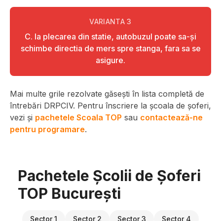
VARIANTA
3
C. la plecarea din statie, autobuzul poate sa-şi
schimbe directia de mers spre stanga, fara sa se
asigure.
Mai multe grile rezolvate găsești în lista completă de
întrebări DRPCIV. Pentru înscriere la școala de șoferi,
vezi și
pachetele Scoala TOP
sau
contactează-ne
pentru programare
.
Pachetele Școlii de Șoferi
TOP București
Sector 1
Sector 2
Sector 3
Sector 4