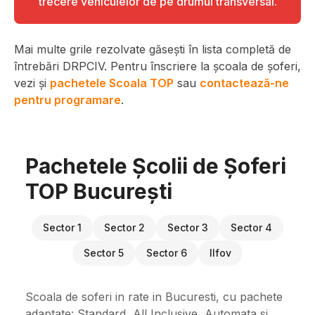
trecere vehiculelor de pe drumul transversal.
Mai multe grile rezolvate găsești în lista completă de
întrebări DRPCIV. Pentru înscriere la școala de șoferi,
vezi și
pachetele Scoala TOP
sau
contactează-ne
pentru programare
.
Pachetele Școlii de Șoferi
TOP București
Sector 1
Sector 2
Sector 3
Sector 4
Sector 5
Sector 6
Ilfov
Scoala de soferi in rate in Bucuresti, cu pachete
adaptate: Standard, All Inclusive, Automata si