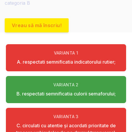
categoria B
Vreau să mă înscriu!
VARIANTA
1
A. respectati semnificatia indicatorului rutier;
VARIANTA
2
B. respectati semnificatia culorii semaforului;
VARIANTA
3
C. circulati cu atentie şi acordati prioritate de