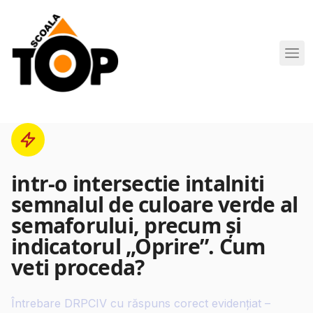
Scoala de Soferi TOP navigation
intr-o intersectie intalniti
semnalul de culoare verde al
semaforului, precum şi
indicatorul „Oprire”. Cum
veti proceda?
Întrebare DRPCIV cu răspuns corect evidențiat –