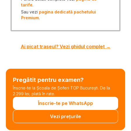
tarife
.
Sau vezi
pagina dedicată pachetului
Premium
.
Ai picat traseul? Vezi ghidul complet →
Pregătit pentru examen?
Înscrie-te la Școala de Șoferi TOP București. De la
2.299 lei, plată în rate.
Înscrie-te pe WhatsApp
Vezi prețurile