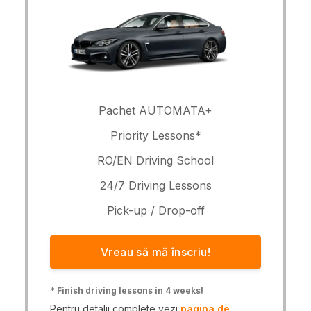
Pachet AUTOMATA+
Priority Lessons*
RO/EN Driving School
24/7 Driving Lessons
Pick-up / Drop-off
Vreau să mă înscriu!
*
Finish driving lessons in 4 weeks!
Pentru detalii complete vezi
pagina de