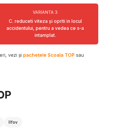
VARIANTA
3
C. reduceti viteza şi opriti in locul
accidentului, pentru a vedea ce s-a
intamplat.
ri, vezi și
pachetele Scoala TOP
sau
TOP
Ilfov