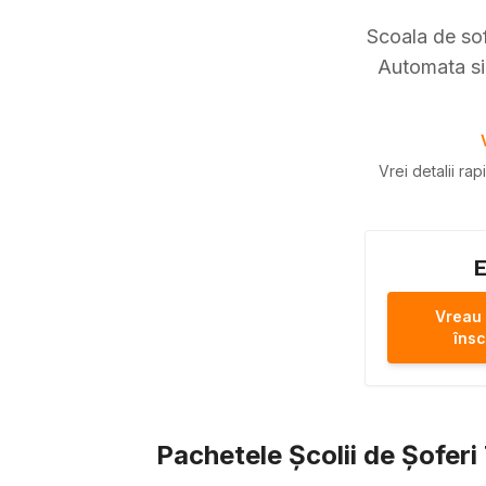
Scoala de sof
Automata si 
Vrei detalii ra
E
Vreau
însc
Pachetele Școlii de Șofer