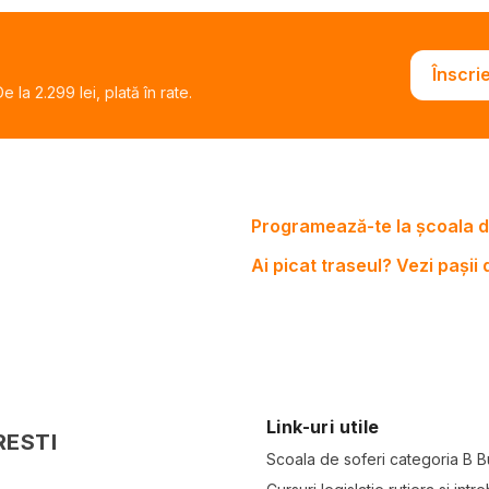
Înscri
 la 2.299 lei, plată în rate.
Programează-te la școala d
Ai picat traseul? Vezi pașii
Link-uri utile
RESTI
Scoala de soferi categoria B B