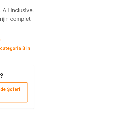
All Inclusive,
rijin complet
i
categoria B in
B?
 de Șoferi