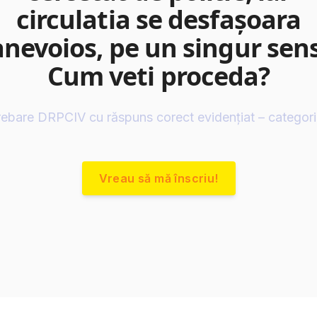
circulatia se desfaşoara
anevoios, pe un singur sens
Cum veti proceda?
rebare DRPCIV cu răspuns corect evidențiat – categor
Vreau să mă înscriu!