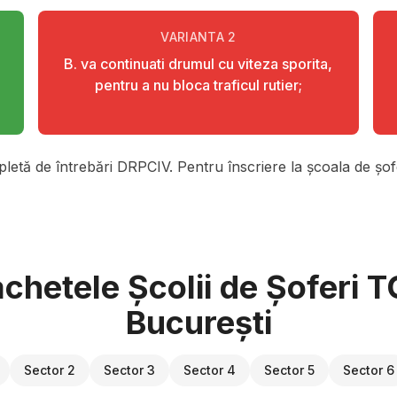
VARIANTA
2
B. va continuati drumul cu viteza sporita,
pentru a nu bloca traficul rutier;
pletă de întrebări DRPCIV. Pentru înscriere la școala de șofe
chetele Școlii de Șoferi 
București
Sector 2
Sector 3
Sector 4
Sector 5
Sector 6