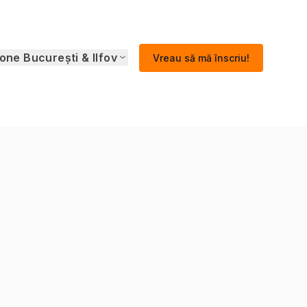
one București & Ilfov
Vreau să mă înscriu!