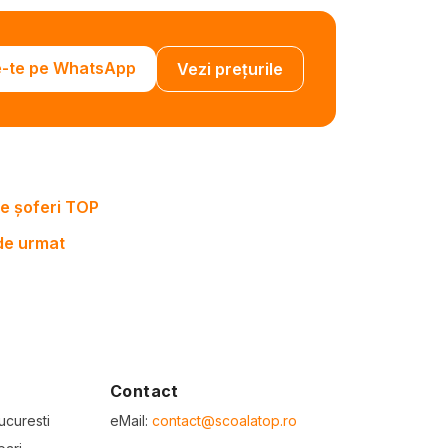
e-te pe WhatsApp
Vezi prețurile
e șoferi TOP
 de urmat
Contact
ucuresti
eMail:
contact@scoalatop.ro