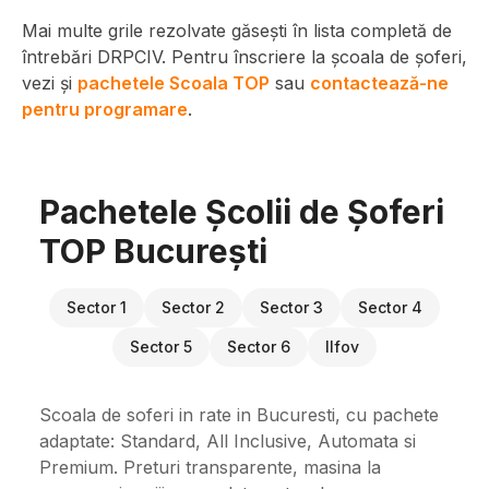
Mai multe grile rezolvate găsești în lista completă de
întrebări DRPCIV. Pentru înscriere la școala de șoferi,
vezi și
pachetele Scoala TOP
sau
contactează-ne
pentru programare
.
Pachetele Școlii de Șoferi
TOP București
Sector 1
Sector 2
Sector 3
Sector 4
Sector 5
Sector 6
Ilfov
Scoala de soferi in rate in Bucuresti, cu pachete
adaptate: Standard, All Inclusive, Automata si
Premium. Preturi transparente, masina la