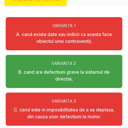
VARIANTA
1
A. cand exista date sau indicii ca acesta face
obiectul unei contraventii;
VARIANTA
2
B. cand are defectiuni grave la sistemul de
directie;
VARIANTA
3
C. cand este in imposibilitatea de a se deplasa,
din cauza unor defectiuni la motor.