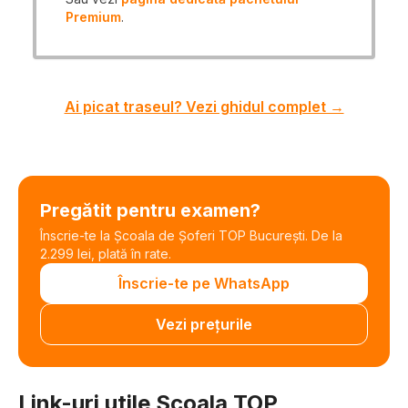
Premium
.
Ai picat traseul? Vezi ghidul complet →
Pregătit pentru examen?
Înscrie-te la Școala de Șoferi TOP București. De la
2.299 lei, plată în rate.
Înscrie-te pe WhatsApp
Vezi prețurile
Link-uri utile Scoala TOP