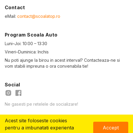
Contact
eMail:
contact@scoalatop.ro
Program Scoala Auto
Luni–Joi: 10:00 – 13:30
Vineri–Duminica: Inchis
Nu poti ajunge la birou in acest interval? Contacteaza-ne si
vom stabili impreuna o ora convenabila tie!
Social
Ne gasesti pe retelele de socializare!
Acest site foloseste cookies
© Copyright
2026
- ScoalaTOP.ro
pentru a imbunatati experienta
Accept
Vreau să mă înscriu!