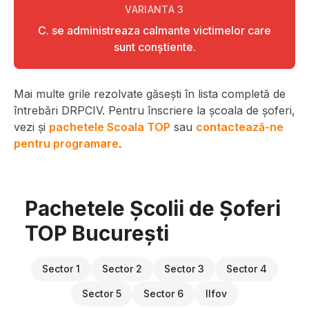
VARIANTA
3
C. se administreaza calmante victimelor care
sunt conştiente.
Mai multe grile rezolvate găsești în lista completă de
întrebări DRPCIV. Pentru înscriere la școala de șoferi,
vezi și
pachetele Scoala TOP
sau
contactează-ne
pentru programare
.
Pachetele Școlii de Șoferi
TOP București
Sector 1
Sector 2
Sector 3
Sector 4
Sector 5
Sector 6
Ilfov