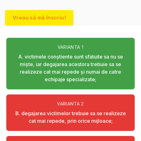
Vreau să mă înscriu!
VARIANTA
1
A. victimele conştiente sunt sfatuite sa nu se
mişte, iar degajarea acestora trebuie sa se
realizeze cat mai repede şi numai de catre
echipaje specializate;
VARIANTA
2
B. degajarea victimelor trebuie sa se realizeze
cat mai repede, prin orice mijloace;