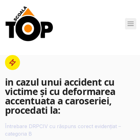
Scoala de Soferi TOP navigation
in cazul unui accident cu
victime şi cu deformarea
accentuata a caroseriei,
procedati la:
Întrebare DRPCIV cu răspuns corect evidențiat –
categoria B