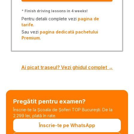
*
Finish driving lessons in 4 weeks!
Pentru detalii complete vezi
pagina de
tarife
.
Sau vezi
pagina dedicată pachetului
Premium
.
Ai picat traseul? Vezi ghidul complet →
Pregătit pentru examen?
Înscrie-te la Școala de Șoferi TOP București. De la
2.299 lei, plată în rate.
Înscrie-te pe WhatsApp