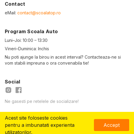
Contact
eMail:
contact@scoalatop.ro
Program Scoala Auto
Luni–Joi: 10:00 – 13:30
Vineri–Duminica: Inchis
Nu poti ajunge la birou in acest interval? Contacteaza-ne si
vom stabili impreuna o ora convenabila tie!
Social
Ne gasesti pe retelele de socializare!
Acest site foloseste cookies
© Copyright
2026
- ScoalaTOP.ro
pentru a imbunatati experienta
Accept
Vreau să mă înscriu!
utilizatorilor.