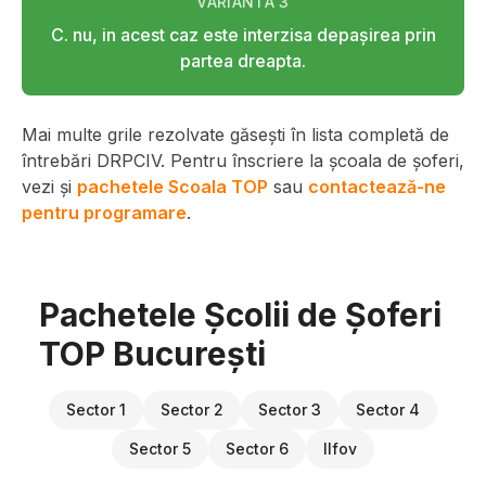
VARIANTA
3
C. nu, in acest caz este interzisa depaşirea prin
partea dreapta.
Mai multe grile rezolvate găsești în lista completă de
întrebări DRPCIV. Pentru înscriere la școala de șoferi,
vezi și
pachetele Scoala TOP
sau
contactează-ne
pentru programare
.
Pachetele Școlii de Șoferi
TOP București
Sector 1
Sector 2
Sector 3
Sector 4
Sector 5
Sector 6
Ilfov