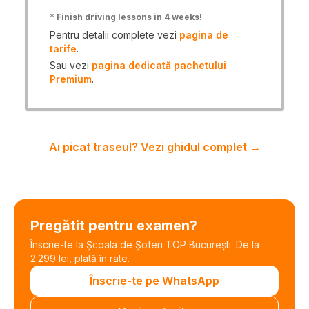
*
Finish driving lessons in 4 weeks!
Pentru detalii complete vezi
pagina de
tarife
.
Sau vezi
pagina dedicată pachetului
Premium
.
Ai picat traseul? Vezi ghidul complet →
Pregătit pentru examen?
Înscrie-te la Școala de Șoferi TOP București. De la
2.299 lei, plată în rate.
Înscrie-te pe WhatsApp