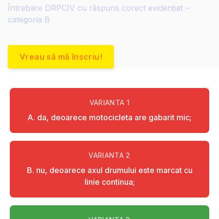
Întrebare DRPCIV cu răspuns corect evidențiat –
categoria B
Vreau să mă înscriu!
VARIANTA
1
A. da, deoarece motocicleta are gabarit mic;
VARIANTA
2
B. nu, deoarece axul drumului este marcat cu
linie continua;