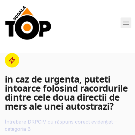
Scoala de Soferi TOP navigation
in caz de urgenta, puteti
intoarce folosind racordurile
dintre cele doua directii de
mers ale unei autostrazi?
Întrebare DRPCIV cu răspuns corect evidențiat –
categoria B