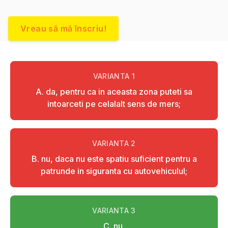
Vreau să mă înscriu!
VARIANTA
1
A. da, pentru ca in aceasta zona puteti sa
intoarceti pe celalalt sens de mers;
VARIANTA
2
B. nu, daca nu este spatiu suficient pentru a
patrunde in siguranta cu autovehiculul;
VARIANTA
3
C. nu.