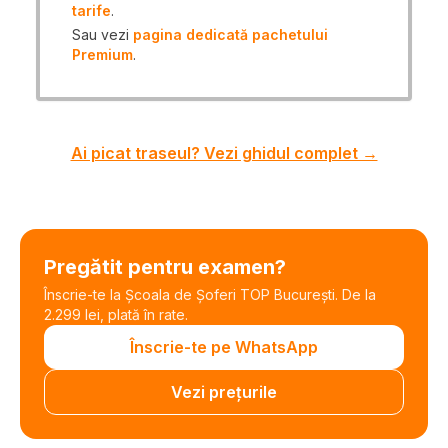
tarife
.
Sau vezi
pagina dedicată pachetului
Premium
.
Ai picat traseul? Vezi ghidul complet →
Pregătit pentru examen?
Înscrie-te la Școala de Șoferi TOP București. De la
2.299 lei, plată în rate.
Înscrie-te pe WhatsApp
Vezi prețurile