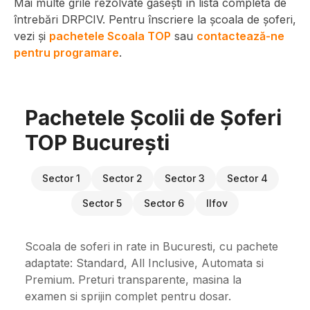
Mai multe grile rezolvate găsești în lista completă de
întrebări DRPCIV. Pentru înscriere la școala de șoferi,
vezi și
pachetele Scoala TOP
sau
contactează-ne
pentru programare
.
Pachetele Școlii de Șoferi
TOP București
Sector 1
Sector 2
Sector 3
Sector 4
Sector 5
Sector 6
Ilfov
Scoala de soferi in rate in Bucuresti, cu pachete
adaptate: Standard, All Inclusive, Automata si
Premium. Preturi transparente, masina la
examen si sprijin complet pentru dosar.