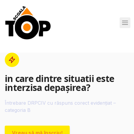
Scoala de Soferi TOP navigation
in care dintre situatii este
interzisa depaşirea?
Întrebare DRPCIV cu răspuns corect evidențiat –
categoria B
Vreau să mă înscriu!