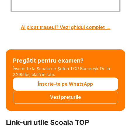
Ai picat traseul? Vezi ghidul complet →
Pregătit pentru examen?
Înscrie-te la Școala de Șoferi TOP București. De la
2.299 lei, plată în rate.
Înscrie-te pe WhatsApp
Vezi prețurile
Link-uri utile Scoala TOP