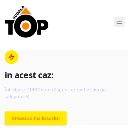
Scoala de Soferi TOP navigation
in acest caz:
Întrebare DRPCIV cu răspuns corect evidențiat –
categoria B
Vreau să mă înscriu!