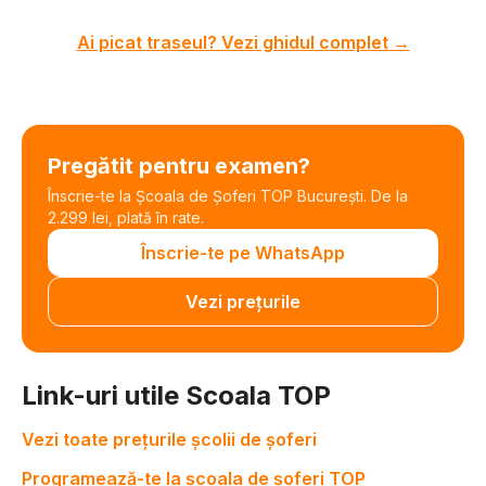
Ai picat traseul? Vezi ghidul complet →
Pregătit pentru examen?
Înscrie-te la Școala de Șoferi TOP București. De la
2.299 lei, plată în rate.
Înscrie-te pe WhatsApp
Vezi prețurile
Link-uri utile Scoala TOP
Vezi toate prețurile școlii de șoferi
Programează-te la școala de șoferi TOP