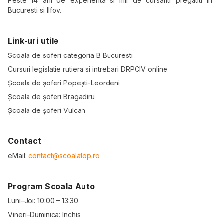
Peste 14 ani de experienta si mii de cursanti pregatiti in
Bucuresti si Ilfov.
Link-uri utile
Scoala de soferi categoria B Bucuresti
Cursuri legislatie rutiera si intrebari DRPCIV online
Școala de șoferi Popești-Leordeni
Școala de șoferi Bragadiru
Școala de șoferi Vulcan
Contact
eMail:
contact@scoalatop.ro
Program Scoala Auto
Luni–Joi: 10:00 – 13:30
Vineri–Duminica: Inchis