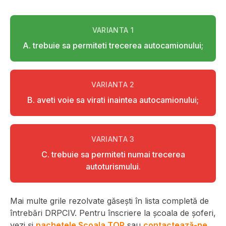
VARIANTA
1
A. trebuie sa permiteti trecerea autocamionului;
VARIANTA
2
B. aveti voie sa virati inaintea autocamionului;
VARIANTA
3
C. trebuie sa permiteti numai trecerea
autoturismului.
Mai multe grile rezolvate găsești în lista completă de
întrebări DRPCIV. Pentru înscriere la școala de șoferi,
vezi și
pachetele Scoala TOP
sau
contactează-ne