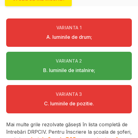
VARIANTA
1
A. luminile de drum;
VARIANTA
2
B. luminile de intalnire;
VARIANTA
3
C. luminile de pozitie.
Mai multe grile rezolvate găsești în lista completă de
întrebări DRPCIV. Pentru înscriere la școala de șoferi,