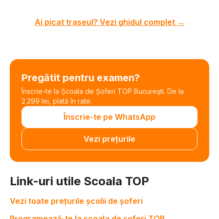
Ai picat traseul? Vezi ghidul complet →
Pregătit pentru examen?
Înscrie-te la Școala de Șoferi TOP București. De la
2.299 lei, plată în rate.
Înscrie-te pe WhatsApp
Vezi prețurile
Link-uri utile Scoala TOP
Vezi toate prețurile școlii de șoferi
Programează-te la școala de șoferi TOP