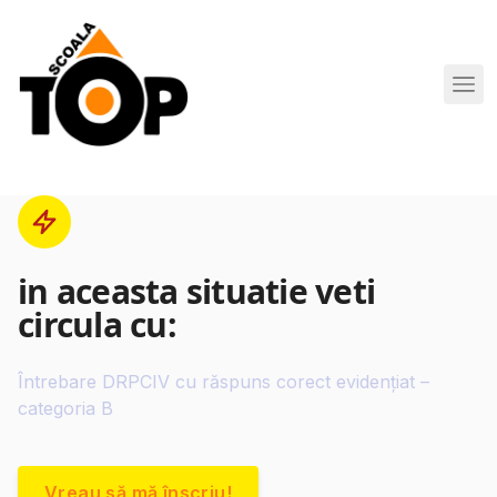
Scoala de Soferi TOP navigation
in aceasta situatie veti
circula cu:
Întrebare DRPCIV cu răspuns corect evidențiat –
categoria B
Vreau să mă înscriu!