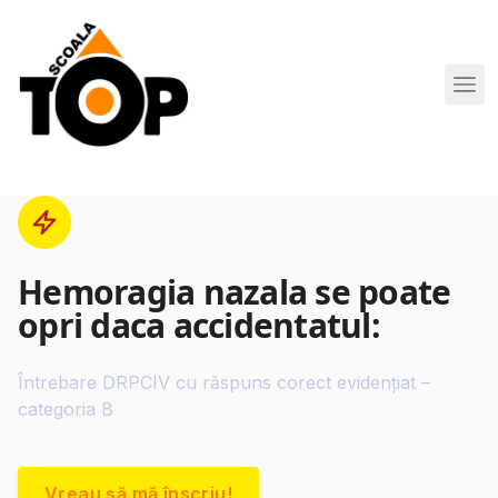
Scoala de Soferi TOP navigation
Hemoragia nazala se poate
opri daca accidentatul:
Întrebare DRPCIV cu răspuns corect evidențiat –
categoria B
Vreau să mă înscriu!