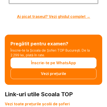
Ai picat traseul? Vezi ghidul complet →
Pregătit pentru examen?
Înscrie-te la Școala de Șoferi TOP București. De la
2.299 lei, plată în rate.
Înscrie-te pe WhatsApp
Vezi prețurile
Link-uri utile Scoala TOP
Vezi toate prețurile școlii de șoferi