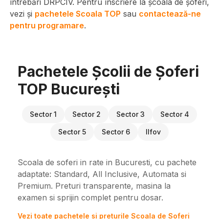
întrebări DRPCIV. Pentru înscriere la școala de șoferi,
vezi și
pachetele Scoala TOP
sau
contactează-ne
pentru programare
.
Pachetele Școlii de Șoferi
TOP București
Sector 1
Sector 2
Sector 3
Sector 4
Sector 5
Sector 6
Ilfov
Scoala de soferi in rate in Bucuresti, cu pachete
adaptate: Standard, All Inclusive, Automata si
Premium. Preturi transparente, masina la
examen si sprijin complet pentru dosar.
Vezi toate pachetele si preturile Scoala de Soferi