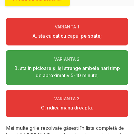
VARIANTA
1
A. sta culcat cu capul pe spate;
VARIANTA
2
B. sta in picioare şi işi strange ambele nari timp
de aproximativ 5-10 minute;
VARIANTA
3
C. ridica mana dreapta.
Mai multe grile rezolvate găsești în lista completă de