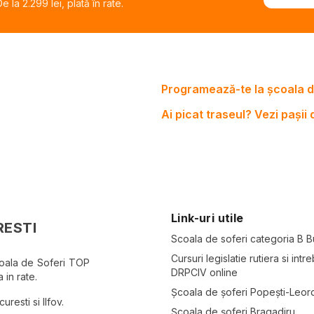
 la 2.299 lei, plată în rate.
Programează-te la școala d
Ai picat traseul? Vezi pașii
Link-uri utile
RESTI
Scoala de soferi categoria B B
Cursuri legislatie rutiera si intre
coala de Soferi TOP
DRPCIV online
 in rate.
Școala de șoferi Popești-Leor
resti si Ilfov.
Școala de șoferi Bragadiru