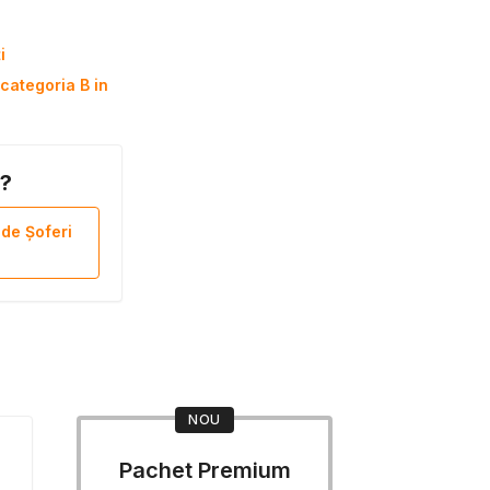
i
categoria B in
B?
 de Șoferi
NOU
Pachet Premium