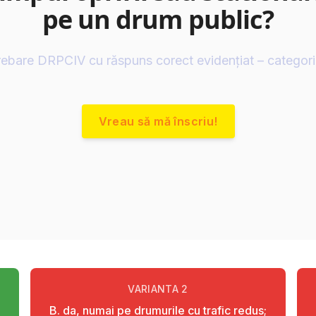
pe un drum public?
rebare DRPCIV cu răspuns corect evidențiat – categor
Vreau să mă înscriu!
VARIANTA
2
B. da, numai pe drumurile cu trafic redus;