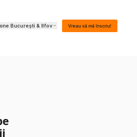
one București & Ilfov
Vreau să mă înscriu!
pe
ii