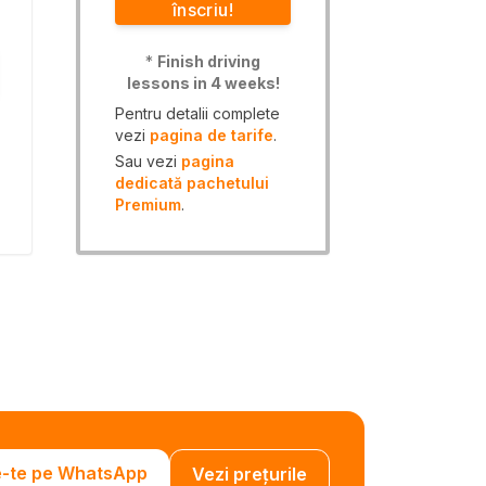
înscriu!
*
Finish driving
lessons in 4 weeks!
Pentru detalii complete
vezi
pagina de tarife
.
Sau vezi
pagina
dedicată pachetului
Premium
.
e-te pe WhatsApp
Vezi prețurile