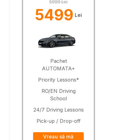
5999 Lei
5499
Lei
Pachet
AUTOMATA+
Priority Lessons*
RO/EN Driving
School
24/7 Driving Lessons
Pick-up / Drop-off
Vreau să mă