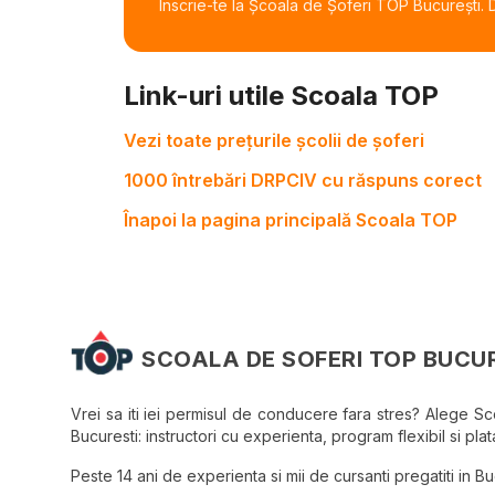
Înscrie-te la Școala de Șoferi TOP București. De
Link-uri utile Scoala TOP
Vezi toate prețurile școlii de șoferi
1000 întrebări DRPCIV cu răspuns corect
Înapoi la pagina principală Scoala TOP
SCOALA DE SOFERI TOP BUCU
Vrei sa iti iei permisul de conducere fara stres? Alege S
Bucuresti: instructori cu experienta, program flexibil si plata
Peste 14 ani de experienta si mii de cursanti pregatiti in Bucu