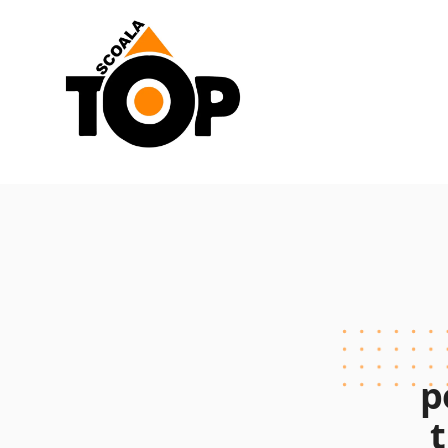
Scoala de Soferi TOP navigation
p
t