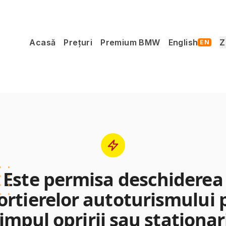
Acasă
Prețuri
Premium BMW
English
Z
EN
Este permisa deschiderea
ortierelor autoturismului 
impul opririi sau stationar