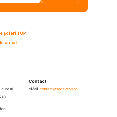
e șoferi TOP
 de urmat
Contact
ucuresti
eMail:
contact@scoalatop.ro
bari
deni