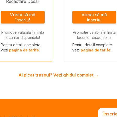
Redactare Dosar
Vreau să mă
Vreau să mă
înscriu!
înscriu!
Promotie valabila in limita
Promotie valabila in limita
locurilor disponibile!
locurilor disponibile!
Pentru detalii complete
Pentru detalii complete
vezi
pagina de tarife
.
vezi
pagina de tarife
.
Ai picat traseul? Vezi ghidul complet →
Înscri