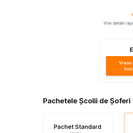
Vrei detalii ra
E
Vreau
însc
Pachetele Școlii de Șofer
Pachet Standard