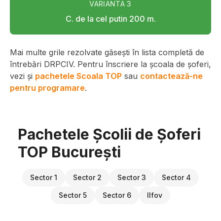
VARIANTA
3
C. de la cel putin 200 m.
Mai multe grile rezolvate găsești în lista completă de
întrebări DRPCIV. Pentru înscriere la școala de șoferi,
vezi și
pachetele Scoala TOP
sau
contactează-ne
pentru programare
.
Pachetele Școlii de Șoferi
TOP București
Sector 1
Sector 2
Sector 3
Sector 4
Sector 5
Sector 6
Ilfov