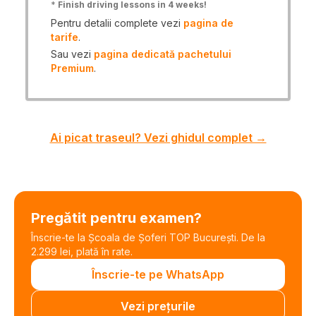
*
Finish driving lessons in 4 weeks!
Pentru detalii complete vezi
pagina de
tarife
.
Sau vezi
pagina dedicată pachetului
Premium
.
Ai picat traseul? Vezi ghidul complet →
Pregătit pentru examen?
Înscrie-te la Școala de Șoferi TOP București. De la
2.299 lei, plată în rate.
Înscrie-te pe WhatsApp
Vezi prețurile