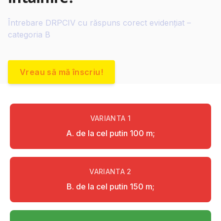
Întrebare DRPCIV cu răspuns corect evidențiat –
categoria B
Vreau să mă înscriu!
VARIANTA
1
A. de la cel putin 100 m;
VARIANTA
2
B. de la cel putin 150 m;