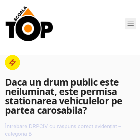
Scoala de Soferi TOP navigation
Daca un drum public este
neiluminat, este permisa
stationarea vehiculelor pe
partea carosabila?
Întrebare DRPCIV cu răspuns corect evidențiat –
categoria B