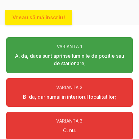
Vreau să mă înscriu!
VARIANTA
1
A. da, daca sunt aprinse luminile de pozitie sau
de stationare;
VARIANTA
2
B. da, dar numai in interiorul localitatilor;
VARIANTA
3
C. nu.