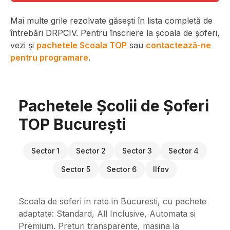
Mai multe grile rezolvate găsești în lista completă de
întrebări DRPCIV. Pentru înscriere la școala de șoferi,
vezi și
pachetele Scoala TOP
sau
contactează-ne
pentru programare
.
Pachetele Școlii de Șoferi
TOP București
Sector 1
Sector 2
Sector 3
Sector 4
Sector 5
Sector 6
Ilfov
Scoala de soferi in rate in Bucuresti, cu pachete
adaptate: Standard, All Inclusive, Automata si
Premium. Preturi transparente, masina la