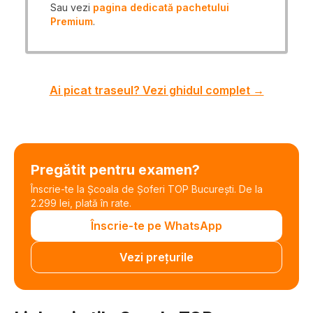
Sau vezi
pagina dedicată pachetului
Premium
.
Ai picat traseul? Vezi ghidul complet →
Pregătit pentru examen?
Înscrie-te la Școala de Șoferi TOP București. De la
2.299 lei, plată în rate.
Înscrie-te pe WhatsApp
Vezi prețurile