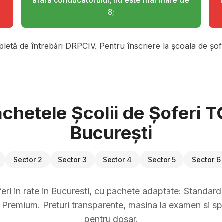
afara conducatorului, nu este mai mare de
8;
pletă de întrebări DRPCIV. Pentru înscriere la școala de șofe
chetele Școlii de Șoferi 
București
Sector 2
Sector 3
Sector 4
Sector 5
Sector 6
eri in rate in Bucuresti, cu pachete adaptate: Standard, 
Premium. Preturi transparente, masina la examen si sp
pentru dosar.