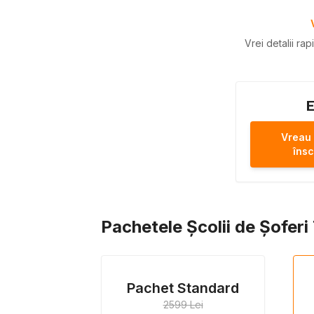
Vrei detalii ra
E
Vreau
însc
Pachetele Școlii de Șofer
Pachet Standard
2599 Lei