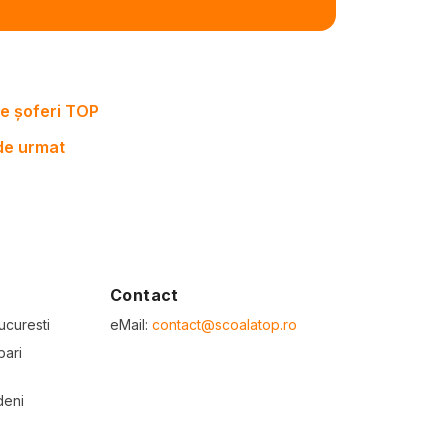
e șoferi TOP
 de urmat
Contact
ucuresti
eMail:
contact@scoalatop.ro
bari
deni