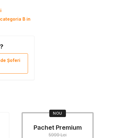
i
categoria B in
B?
 de Șoferi
NOU
Pachet Premium
5999 Lei