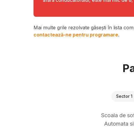
afara conducatorului, este mai mic de 8;
Mai multe grile rezolvate găsești în lista com
contactează-ne pentru programare
.
Pa
Sector 1
Scoala de sof
Automata si 