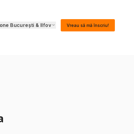
one București & Ilfov
Vreau să mă înscriu!
a