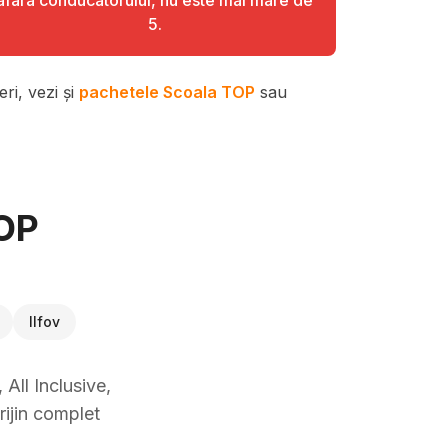
afara conducatorului, nu este mai mare de
5.
ri, vezi și
pachetele Scoala TOP
sau
TOP
Ilfov
All Inclusive,
rijin complet