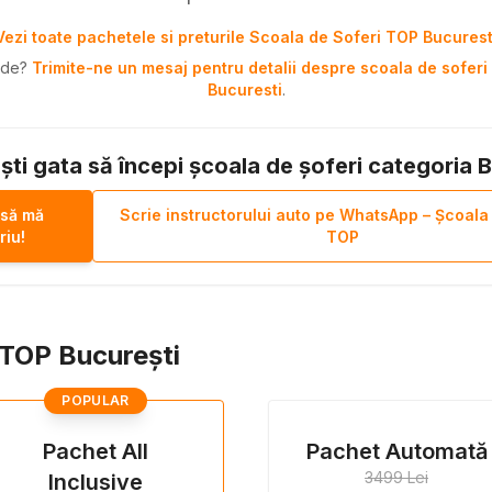
Vezi toate pachetele si preturile Scoala de Soferi TOP Bucurest
pide?
Trimite-ne un mesaj pentru detalii despre scoala de soferi 
Bucuresti
.
ști gata să începi școala de șoferi categoria 
 să mă
Scrie instructorului auto pe WhatsApp – Școala
riu!
TOP
i TOP București
POPULAR
Pachet All
Pachet Automată
3499 Lei
Inclusive