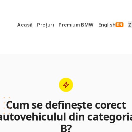
Acasă
Prețuri
Premium BMW
English
Z
EN
Cum se defineşte corect
autovehiculul din categori
B?