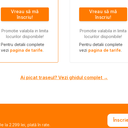
Vreau să mă
Vreau să mă
înscriu!
înscriu!
Promotie valabila in limita
Promotie valabila in limita
locurilor disponibile!
locurilor disponibile!
Pentru detalii complete
Pentru detalii complete
vezi
pagina de tarife
.
vezi
pagina de tarife
.
Ai picat traseul? Vezi ghidul complet →
Înscri
 la 2.299 lei, plată în rate.