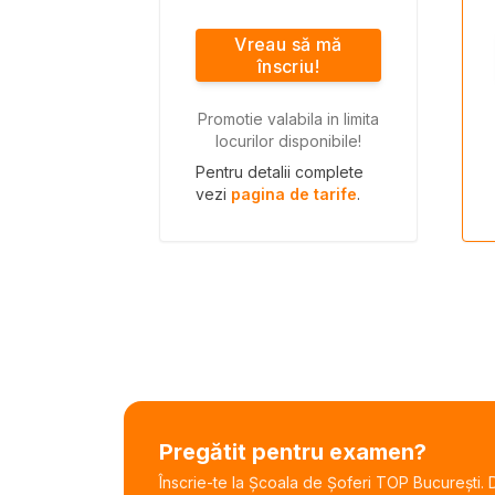
Vreau să mă
înscriu!
Promotie valabila in limita
locurilor disponibile!
Pentru detalii complete
vezi
pagina de tarife
.
Pregătit pentru examen?
Înscrie-te la Școala de Șoferi TOP București. De