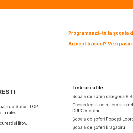
Programează-te la școala d
Ai picat traseul? Vezi pașii
Link-uri utile
RESTI
Scoala de soferi categoria B B
Cursuri legislatie rutiera si intre
coala de Soferi TOP
DRPCIV online
 in rate.
Școala de șoferi Popești-Leor
resti si Ilfov.
Școala de șoferi Bragadiru