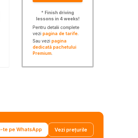
*
Finish driving
lessons in 4 weeks!
Pentru detalii complete
vezi
pagina de tarife
.
Sau vezi
pagina
dedicată pachetului
Premium
.
e-te pe WhatsApp
Vezi prețurile