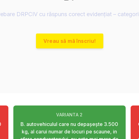
rebare DRPCIV cu răspuns corect evidențiat – categor
Vreau să mă înscriu!
VARIANTA
2
0
B. autovehiculul care nu depaşeşte 3.500
kg, al carui numar de locuri pe scaune, in