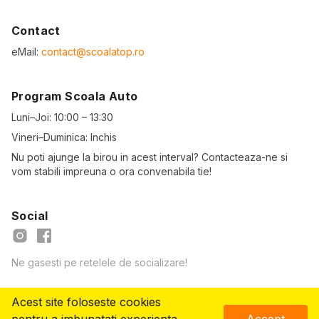
Contact
eMail:
contact@scoalatop.ro
Program Scoala Auto
Luni–Joi: 10:00 – 13:30
Vineri–Duminica: Inchis
Nu poti ajunge la birou in acest interval? Contacteaza-ne si
vom stabili impreuna o ora convenabila tie!
Social
Ne gasesti pe retelele de socializare!
Acest site foloseste cookies
© Copyright
2026
- ScoalaTOP.ro