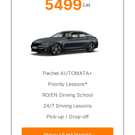
5499
Lei
Pachet AUTOMATA+
Priority Lessons*
RO/EN Driving School
24/7 Driving Lessons
Pick-up / Drop-off
Vreau să mă înscriu!