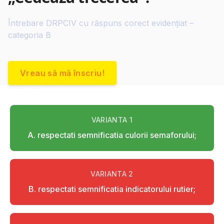
Întrebare DRPCIV cu răspuns corect evidențiat –
categoria B
Vreau să mă înscriu!
VARIANTA
1
A. respectati semnificatia culorii semaforului;
VARIANTA
2
B. respectati semnificatia indicatorului rutier;