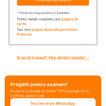
*
Finish driving lessons in 4 weeks!
Pentru detalii complete vezi
pagina de
tarife
.
Sau vezi
pagina dedicată pachetului
Premium
.
Ai picat traseul? Vezi ghidul complet →
Pregătit pentru examen?
Înscrie-te la Școala de Șoferi TOP București. De la
2.299 lei, plată în rate.
Înscrie-te pe WhatsApp