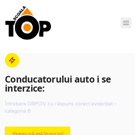
Scoala de Soferi TOP navigation
Conducatorului auto i se
interzice:
Întrebare DRPCIV cu răspuns corect evidențiat –
categoria B
Vreau să mă înscriu!