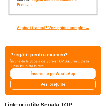
Premium
.
Ai picat traseul? Vezi ghidul complet →
Pregătit pentru examen?
Înscrie-te la Școala de Șoferi TOP București. De la
2.299 lei, plată în rate.
Înscrie-te pe WhatsApp
Vezi prețurile
Link-uri utile Scoala TOP