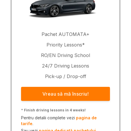
Pachet AUTOMATA+
Priority Lessons*
RO/EN Driving School
24/7 Driving Lessons
Pick-up / Drop-off
Vreau să mă înscriu!
*
Finish driving lessons in 4 weeks!
Pentru detalii complete vezi
pagina de
tarife
.
Sau vezi
pagina dedicată pachetului