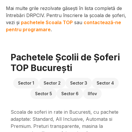
Mai multe grile rezolvate găsești în lista completă de
întrebări DRPCIV. Pentru înscriere la școala de șoferi,
vezi și
pachetele Scoala TOP
sau
contactează-ne
pentru programare
.
Pachetele Școlii de Șoferi
TOP București
Sector 1
Sector 2
Sector 3
Sector 4
Sector 5
Sector 6
Ilfov
Scoala de soferi in rate in Bucuresti, cu pachete
adaptate: Standard, All Inclusive, Automata si
Premium. Preturi transparente, masina la