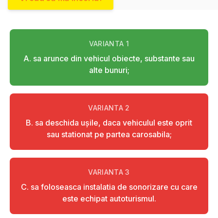
VARIANTA
1
A. sa arunce din vehicul obiecte, substante sau
alte bunuri;
VARIANTA
2
B. sa deschida uşile, daca vehiculul este oprit
sau stationat pe partea carosabila;
VARIANTA
3
C. sa foloseasca instalatia de sonorizare cu care
este echipat autoturismul.