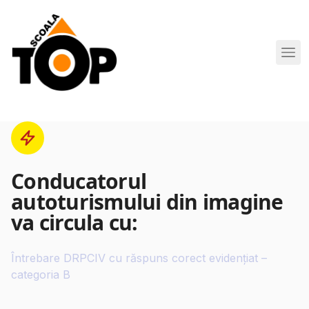
Scoala de Soferi TOP navigation
Conducatorul
autoturismului din imagine
va circula cu:
Întrebare DRPCIV cu răspuns corect evidențiat –
categoria B