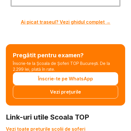
Ai picat traseul? Vezi ghidul complet →
Pregătit pentru examen?
Înscrie-te la Școala de Șoferi TOP București. De la
2.299 lei, plată în rate.
Înscrie-te pe WhatsApp
Vezi prețurile
Link-uri utile Scoala TOP
Vezi toate prețurile școlii de șoferi