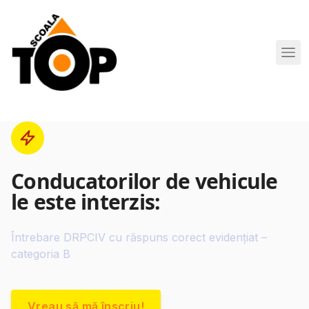
Scoala de Soferi TOP navigation
Conducatorilor de vehicule
le este interzis:
Întrebare DRPCIV cu răspuns corect evidențiat –
categoria B
Vreau să mă înscriu!