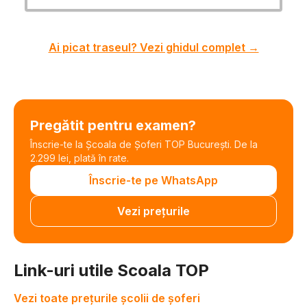
Ai picat traseul? Vezi ghidul complet →
Pregătit pentru examen?
Înscrie-te la Școala de Șoferi TOP București. De la
2.299 lei, plată în rate.
Înscrie-te pe WhatsApp
Vezi prețurile
Link-uri utile Scoala TOP
Vezi toate prețurile școlii de șoferi