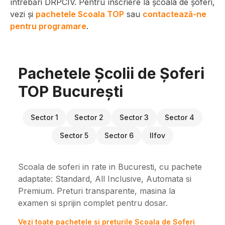
întrebări DRPCIV. Pentru înscriere la școala de șoferi,
vezi și
pachetele Scoala TOP
sau
contactează-ne
pentru programare
.
Pachetele Școlii de Șoferi
TOP București
Sector 1
Sector 2
Sector 3
Sector 4
Sector 5
Sector 6
Ilfov
Scoala de soferi in rate in Bucuresti, cu pachete
adaptate: Standard, All Inclusive, Automata si
Premium. Preturi transparente, masina la
examen si sprijin complet pentru dosar.
Vezi toate pachetele si preturile Scoala de Soferi