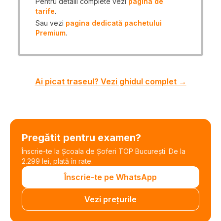
Pentru detalii complete vezi
pagina de
tarife
.
Sau vezi
pagina dedicată pachetului
Premium
.
Ai picat traseul? Vezi ghidul complet →
Pregătit pentru examen?
Înscrie-te la Școala de Șoferi TOP București. De la
2.299 lei, plată în rate.
Înscrie-te pe WhatsApp
Vezi prețurile