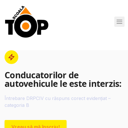
Scoala de Soferi TOP navigation
Conducatorilor de
autovehicule le este interzis:
Întrebare DRPCIV cu răspuns corect evidențiat –
categoria B
Vreau să mă înscriu!