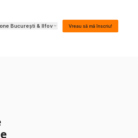
one București & Ilfov
Vreau să mă înscriu!
e
ie