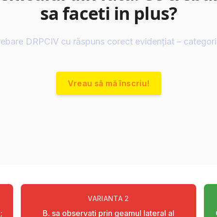
sa faceti in plus?
rebare DRPCIV cu răspuns corect evidențiat – categor
Vreau să mă înscriu!
VARIANTA
2
;
B. sa observati prin geamul lateral al