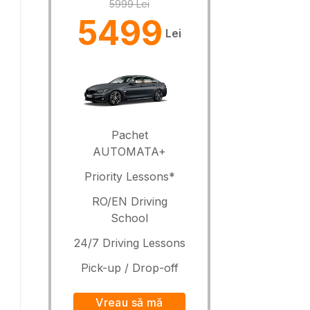
5999 Lei
5499
Lei
Pachet
AUTOMATA+
Priority Lessons*
RO/EN Driving
School
24/7 Driving Lessons
Pick-up / Drop-off
Vreau să mă