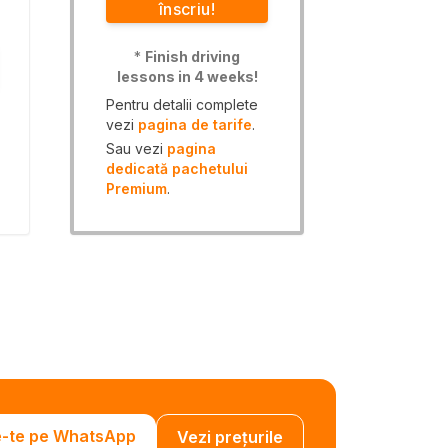
înscriu!
*
Finish driving
lessons in 4 weeks!
Pentru detalii complete
vezi
pagina de tarife
.
Sau vezi
pagina
dedicată pachetului
Premium
.
e-te pe WhatsApp
Vezi prețurile