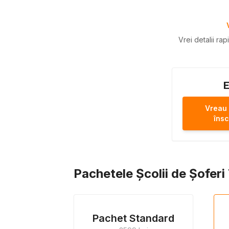
Vrei detalii ra
E
Vreau
însc
Pachetele Școlii de Șofer
Pachet Standard