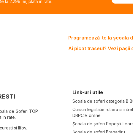
 la 2.299 lei, plată în rate.
Programează-te la școala d
Ai picat traseul? Vezi pașii
Link-uri utile
RESTI
Scoala de soferi categoria B B
Cursuri legislatie rutiera si intre
coala de Soferi TOP
DRPCIV online
 in rate.
Școala de șoferi Popești-Leor
resti si Ilfov.
Școala de șoferi Bragadiru