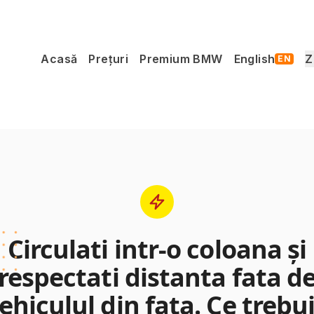
Acasă
Prețuri
Premium BMW
English
Z
EN
Circulati intr-o coloana şi
respectati distanta fata d
ehiculul din fata. Ce trebu