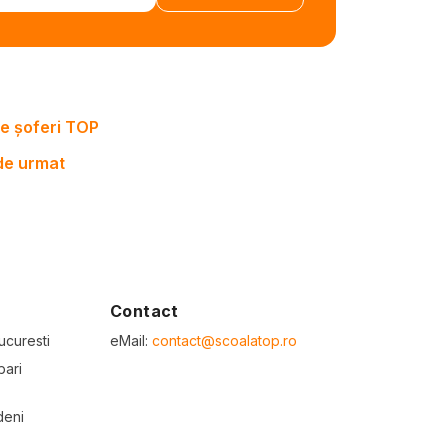
e șoferi TOP
 de urmat
Contact
ucuresti
eMail:
contact@scoalatop.ro
bari
deni