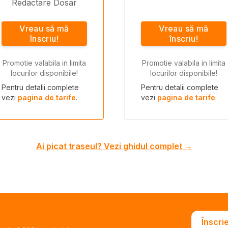
Redactare Dosar
Vreau să mă
Vreau să mă
înscriu!
înscriu!
Promotie valabila in limita
Promotie valabila in limita
locurilor disponibile!
locurilor disponibile!
Pentru detalii complete
Pentru detalii complete
vezi
pagina de tarife
.
vezi
pagina de tarife
.
Ai picat traseul? Vezi ghidul complet →
Înscri