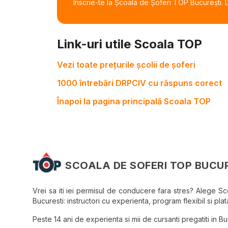
Înscrie-te la Școala de Șoferi TOP București. De
Link-uri utile Scoala TOP
Vezi toate prețurile școlii de șoferi
1000 întrebări DRPCIV cu răspuns corect
Înapoi la pagina principală Scoala TOP
SCOALA DE SOFERI TOP BUCU
Vrei sa iti iei permisul de conducere fara stres? Alege S
Bucuresti: instructori cu experienta, program flexibil si plata
Peste 14 ani de experienta si mii de cursanti pregatiti in Bucu