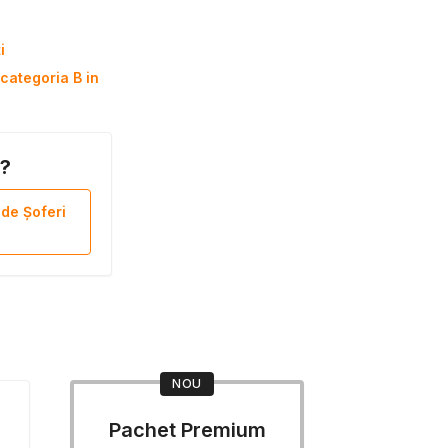
i
categoria B in
B?
 de Șoferi
NOU
Pachet Premium