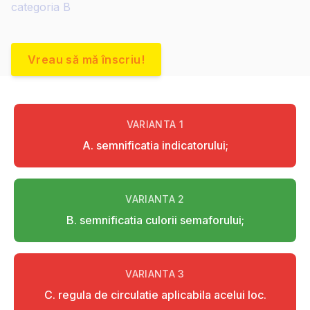
categoria B
Vreau să mă înscriu!
VARIANTA
1
A. semnificatia indicatorului;
VARIANTA
2
B. semnificatia culorii semaforului;
VARIANTA
3
C. regula de circulatie aplicabila acelui loc.