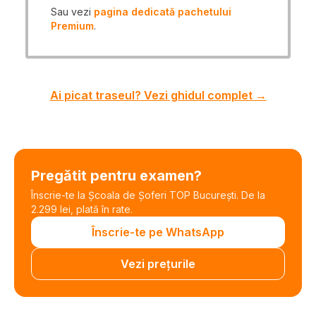
Sau vezi
pagina dedicată pachetului
Premium
.
Ai picat traseul? Vezi ghidul complet →
Pregătit pentru examen?
Înscrie-te la Școala de Șoferi TOP București. De la
2.299 lei, plată în rate.
Înscrie-te pe WhatsApp
Vezi prețurile