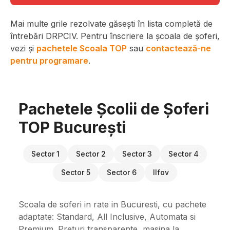
Mai multe grile rezolvate găsești în lista completă de
întrebări DRPCIV. Pentru înscriere la școala de șoferi,
vezi și
pachetele Scoala TOP
sau
contactează-ne
pentru programare
.
Pachetele Școlii de Șoferi
TOP București
Sector 1
Sector 2
Sector 3
Sector 4
Sector 5
Sector 6
Ilfov
Scoala de soferi in rate in Bucuresti, cu pachete
adaptate: Standard, All Inclusive, Automata si
Premium. Preturi transparente, masina la