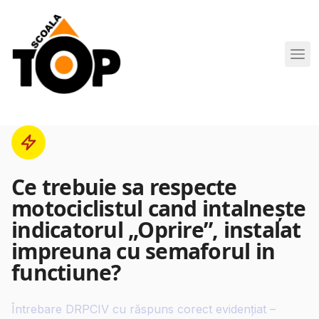
Scoala de Soferi TOP navigation
Ce trebuie sa respecte
motociclistul cand intalneşte
indicatorul „Oprire”, instalat
impreuna cu semaforul in
functiune?
Întrebare DRPCIV cu răspuns corect evidențiat –