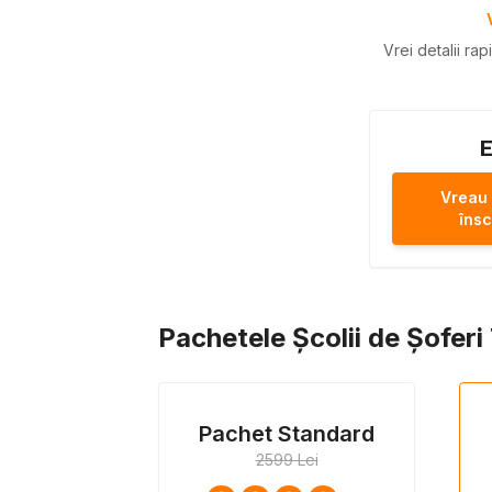
Vrei detalii ra
E
Vreau
însc
Pachetele Școlii de Șofer
Pachet Standard
2599 Lei