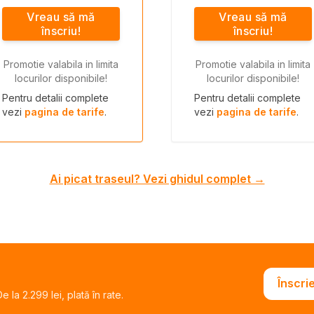
Vreau să mă
Vreau să mă
înscriu!
înscriu!
Promotie valabila in limita
Promotie valabila in limita
locurilor disponibile!
locurilor disponibile!
Pentru detalii complete
Pentru detalii complete
vezi
pagina de tarife
.
vezi
pagina de tarife
.
Ai picat traseul? Vezi ghidul complet →
Înscri
 la 2.299 lei, plată în rate.