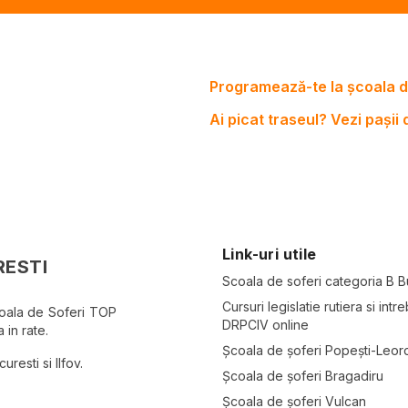
Programează-te la școala d
Ai picat traseul? Vezi pașii
Link-uri utile
RESTI
Scoala de soferi categoria B B
Cursuri legislatie rutiera si intre
coala de Soferi TOP
DRPCIV online
 in rate.
Școala de șoferi Popești-Leor
resti si Ilfov.
Școala de șoferi Bragadiru
Școala de șoferi Vulcan