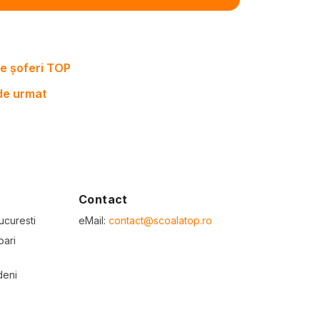
e șoferi TOP
 de urmat
Contact
ucuresti
eMail:
contact@scoalatop.ro
bari
deni