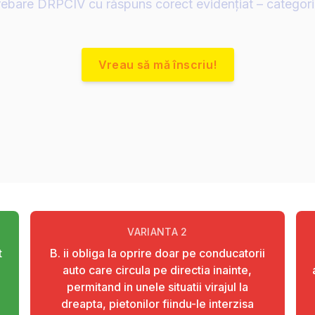
rebare DRPCIV cu răspuns corect evidențiat – categor
Vreau să mă înscriu!
VARIANTA
2
t
B. ii obliga la oprire doar pe conducatorii
auto care circula pe directia inainte,
permitand in unele situatii virajul la
dreapta, pietonilor fiindu-le interzisa