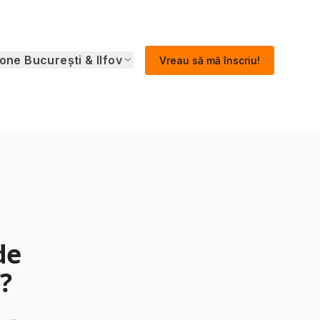
one București & Ilfov
Vreau să mă înscriu!
de
?