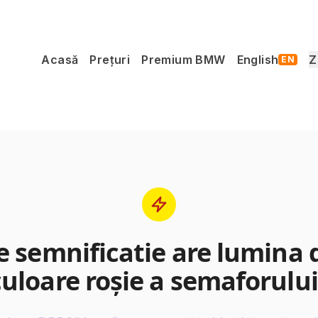
Acasă
Prețuri
Premium BMW
English
Z
EN
e semnificatie are lumina 
culoare roşie a semaforului