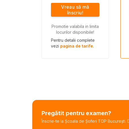
Vreau să mă
înscriu!
Promotie valabila in limita
locurilor disponibile!
Pentru detalii complete
vezi
pagina de tarife
.
Pregătit pentru examen?
Înscrie-te la Școala de Șoferi TOP București. De