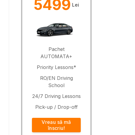
5499
Lei
Pachet
AUTOMATA+
Priority Lessons*
RO/EN Driving
School
24/7 Driving Lessons
Pick-up / Drop-off
Vreau să mă
înscriu!