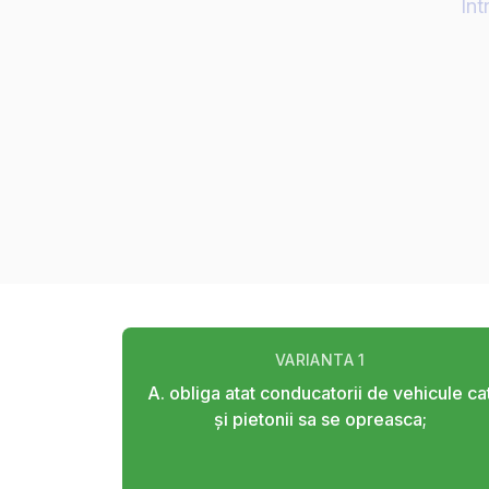
Înt
VARIANTA
1
A. obliga atat conducatorii de vehicule ca
şi pietonii sa se opreasca;