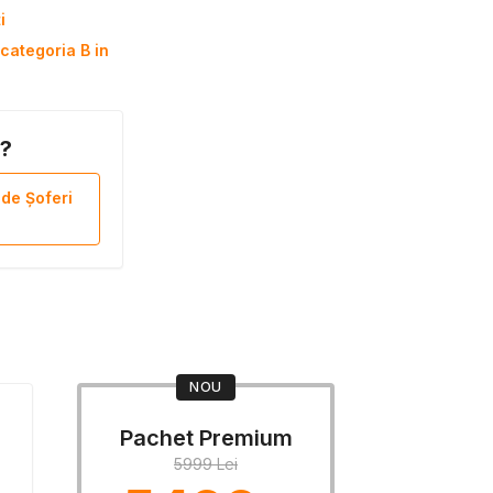
i
categoria B in
B?
 de Șoferi
NOU
Pachet Premium
5999 Lei