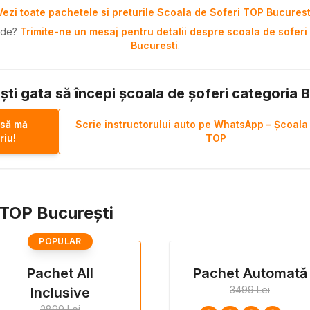
Vezi toate pachetele si preturile Scoala de Soferi TOP Bucurest
pide?
Trimite-ne un mesaj pentru detalii despre scoala de soferi 
Bucuresti
.
ști gata să începi școala de șoferi categoria 
 să mă
Scrie instructorului auto pe WhatsApp – Școala
riu!
TOP
i TOP București
POPULAR
Pachet All
Pachet Automată
3499 Lei
Inclusive
2899 Lei