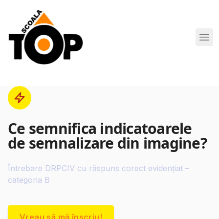
Scoala de Soferi TOP navigation
Ce semnifica indicatoarele
de semnalizare din imagine?
Întrebare DRPCIV cu răspuns corect evidențiat –
categoria B
Vreau să mă înscriu!