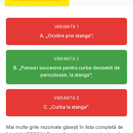
VARIANTA
1
A. „Ocolire prin stanga”;
VARIANTA
2
B. „Panouri succesive pentru curbe deosebit de
periculoase, la stanga”;
VARIANTA
3
C. „Curba la stanga”.
Mai multe grile rezolvate găsești în lista completă de