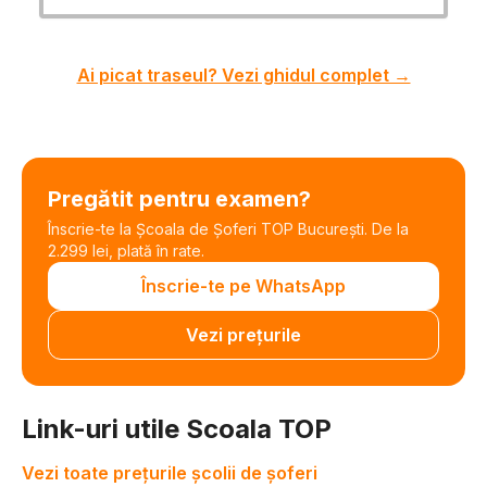
Ai picat traseul? Vezi ghidul complet →
Pregătit pentru examen?
Înscrie-te la Școala de Șoferi TOP București. De la
2.299 lei, plată în rate.
Înscrie-te pe WhatsApp
Vezi prețurile
Link-uri utile Scoala TOP
Vezi toate prețurile școlii de șoferi