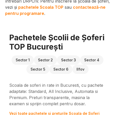
întrebări DRPCIV. Pentru înscriere la școala de șoferi,
vezi și
pachetele Scoala TOP
sau
contactează-ne
pentru programare
.
Pachetele Școlii de Șoferi
TOP București
Sector 1
Sector 2
Sector 3
Sector 4
Sector 5
Sector 6
Ilfov
Scoala de soferi in rate in Bucuresti, cu pachete
adaptate: Standard, All Inclusive, Automata si
Premium. Preturi transparente, masina la
examen si sprijin complet pentru dosar.
Vezi toate pachetele si preturile Scoala de Soferi