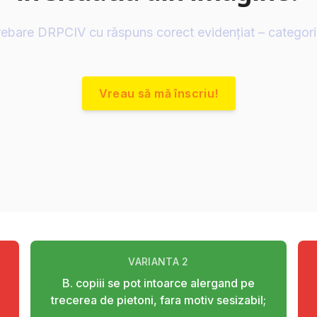
rebare DRPCIV cu răspuns corect evidențiat – categor
Vreau să mă înscriu!
VARIANTA
2
B. copiii se pot intoarce alergand pe
trecerea de pietoni, fara motiv sesizabil;