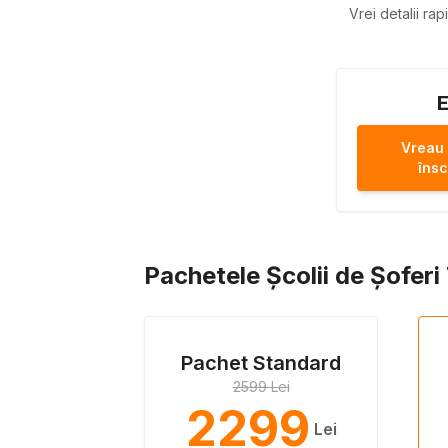
Vrei detalii ra
E
Vreau
însc
Pachetele Școlii de Șofer
Pachet Standard
2599 Lei
2299
Lei