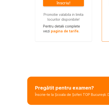
înscriu!
Promotie valabila in limita
locurilor disponibile!
Pentru detalii complete
vezi
pagina de tarife
.
Pregătit pentru examen?
Înscrie-te la Școala de Șoferi TOP București. De