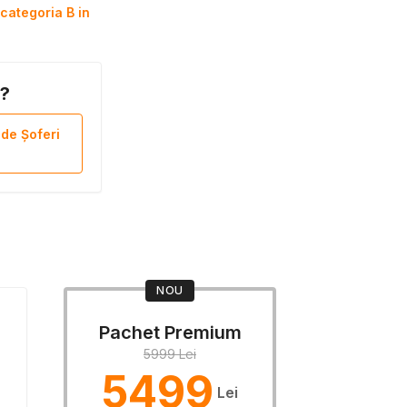
categoria B in
B?
 de Șoferi
NOU
Pachet Premium
5999 Lei
5499
Lei