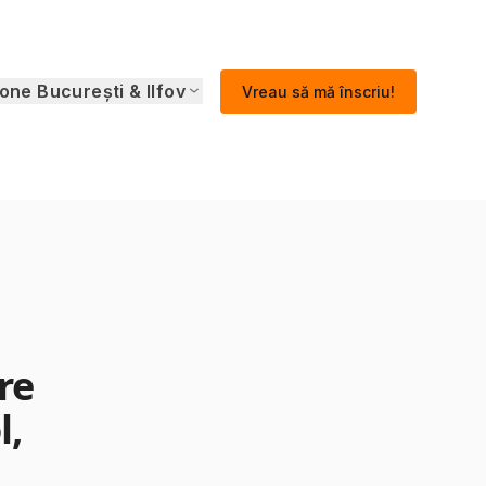
one București & Ilfov
Vreau să mă înscriu!
re
l,