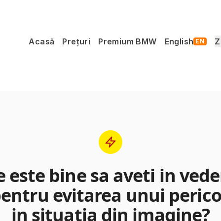
Acasă
Prețuri
Premium BMW
English
Z
EN
e este bine sa aveti in vede
entru evitarea unui perico
in situatia din imagine?