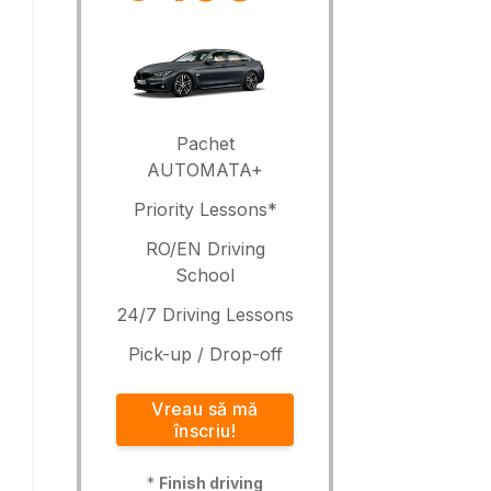
Pachet
AUTOMATA+
Priority Lessons*
RO/EN Driving
School
24/7 Driving Lessons
Pick-up / Drop-off
Vreau să mă
înscriu!
*
Finish driving