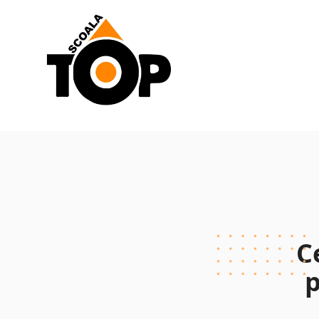
Scoala de Soferi TOP navigation
C
p