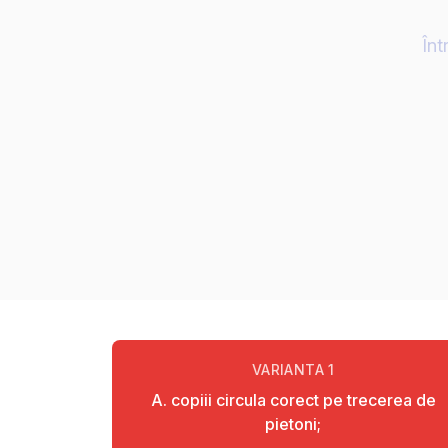
Înt
VARIANTA
1
A. copiii circula corect pe trecerea de
pietoni;