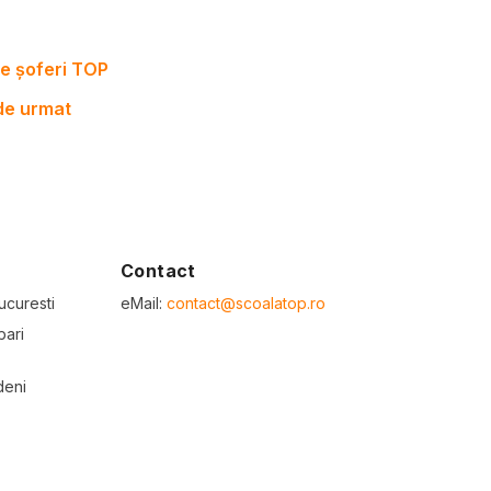
e șoferi TOP
 de urmat
Contact
ucuresti
eMail:
contact@scoalatop.ro
bari
deni