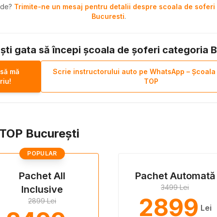
pide?
Trimite-ne un mesaj pentru detalii despre scoala de soferi 
Bucuresti
.
ști gata să începi școala de șoferi categoria 
 să mă
Scrie instructorului auto pe WhatsApp – Școala
riu!
TOP
i TOP București
POPULAR
Pachet All
Pachet Automată
3499 Lei
Inclusive
2899
2899 Lei
Lei