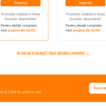
înscriu!
înscriu!
Promotie valabila in limita
Promotie valabila in limita
locurilor disponibile!
locurilor disponibile!
Pentru detalii complete
Pentru detalii complete
vezi
pagina de tarife
.
vezi
pagina de tarife
.
Ai picat traseul? Vezi ghidul complet →
Înscri
 la 2.299 lei, plată în rate.