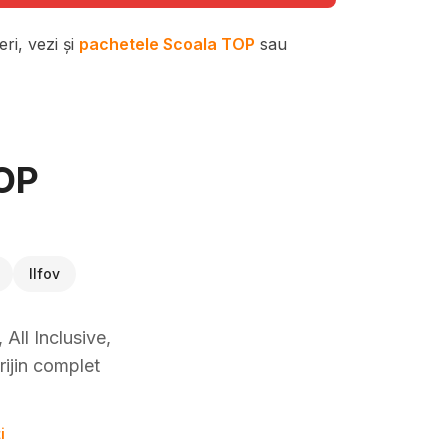
ri, vezi și
pachetele Scoala TOP
sau
TOP
Ilfov
All Inclusive,
rijin complet
i