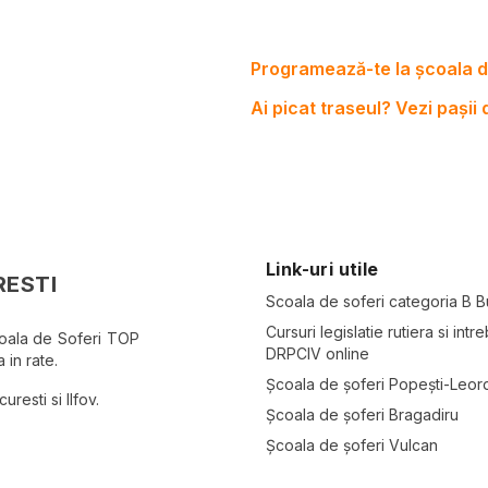
Programează-te la școala d
Ai picat traseul? Vezi pașii
Link-uri utile
RESTI
Scoala de soferi categoria B B
Cursuri legislatie rutiera si intre
coala de Soferi TOP
DRPCIV online
 in rate.
Școala de șoferi Popești-Leor
resti si Ilfov.
Școala de șoferi Bragadiru
Școala de șoferi Vulcan