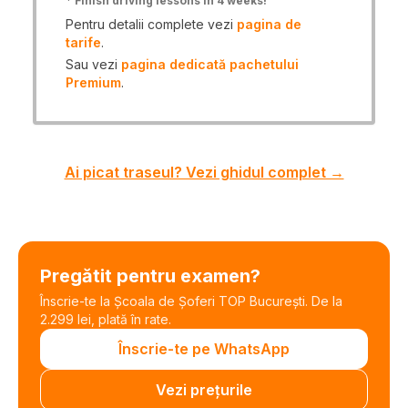
*
Finish driving lessons in 4 weeks!
Pentru detalii complete vezi
pagina de
tarife
.
Sau vezi
pagina dedicată pachetului
Premium
.
Ai picat traseul? Vezi ghidul complet →
Pregătit pentru examen?
Înscrie-te la Școala de Șoferi TOP București. De la
2.299 lei, plată în rate.
Înscrie-te pe WhatsApp
Vezi prețurile