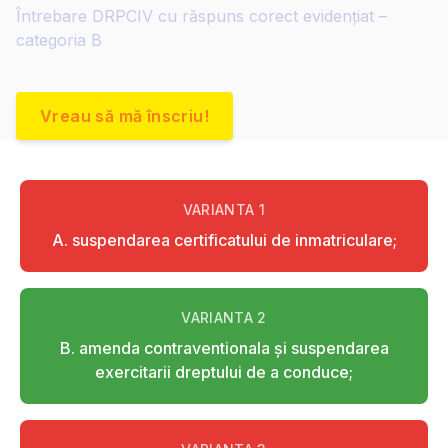
Întrebare DRPCIV cu răspuns corect evidențiat –
categoria B
Vreau să mă înscriu!
VARIANTA
1
A. suspendarea certificatului de inmatriculare;
VARIANTA
2
B. amenda contraventionala şi suspendarea
exercitarii dreptului de a conduce;