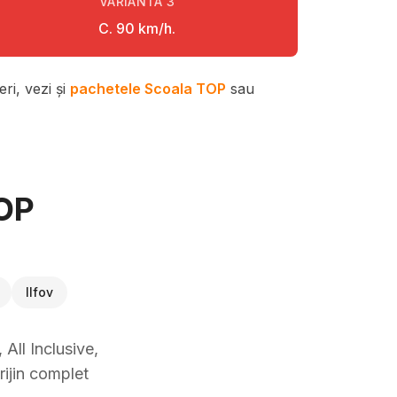
VARIANTA
3
C. 90 km/h.
ri, vezi și
pachetele Scoala TOP
sau
TOP
Ilfov
All Inclusive,
rijin complet