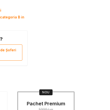
i
categoria B in
B?
 de Șoferi
NOU
Pachet Premium
5999 Lei