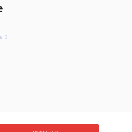
e
ia B