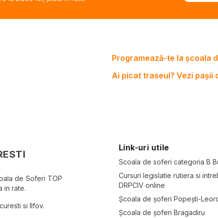
Programează-te la școala d
Ai picat traseul? Vezi pașii
Link-uri utile
RESTI
Scoala de soferi categoria B B
Cursuri legislatie rutiera si intre
coala de Soferi TOP
DRPCIV online
 in rate.
Școala de șoferi Popești-Leor
resti si Ilfov.
Școala de șoferi Bragadiru