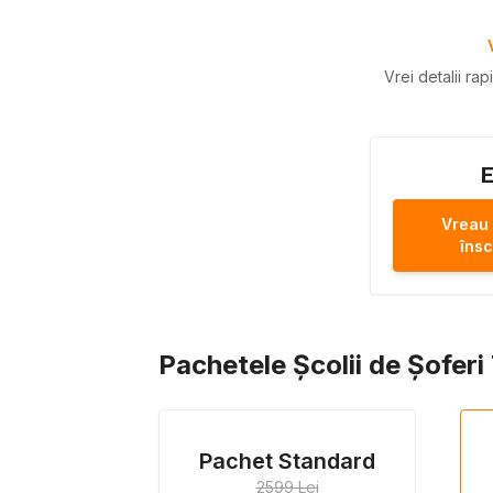
Vrei detalii ra
E
Vreau
însc
Pachetele Școlii de Șofer
Pachet Standard
2599 Lei