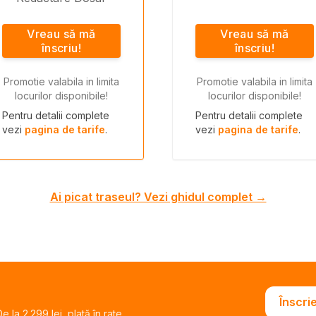
Vreau să mă
Vreau să mă
înscriu!
înscriu!
Promotie valabila in limita
Promotie valabila in limita
locurilor disponibile!
locurilor disponibile!
Pentru detalii complete
Pentru detalii complete
vezi
pagina de tarife
.
vezi
pagina de tarife
.
Ai picat traseul? Vezi ghidul complet →
Înscri
 la 2.299 lei, plată în rate.