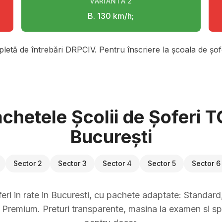
VARIANTA
2
B. 130 km/h;
pletă de întrebări DRPCIV. Pentru înscriere la școala de șofe
chetele Școlii de Șoferi 
București
Sector 2
Sector 3
Sector 4
Sector 5
Sector 6
eri in rate in Bucuresti, cu pachete adaptate: Standard, 
Premium. Preturi transparente, masina la examen si sp