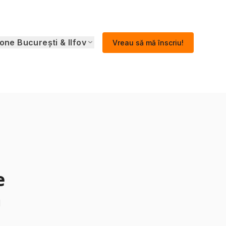
one București & Ilfov
Vreau să mă înscriu!
e
a