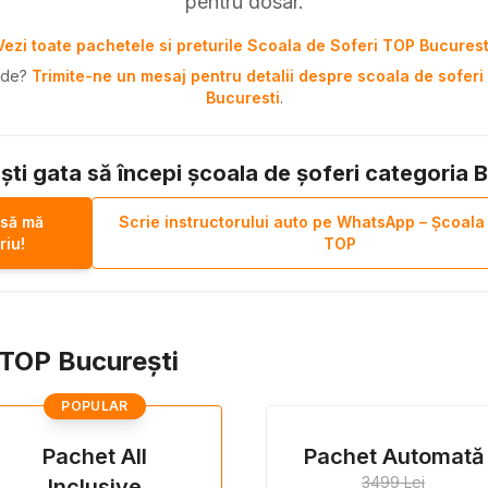
pentru dosar.
Vezi toate pachetele si preturile Scoala de Soferi TOP Bucurest
pide?
Trimite-ne un mesaj pentru detalii despre scoala de soferi 
Bucuresti
.
ști gata să începi școala de șoferi categoria 
 să mă
Scrie instructorului auto pe WhatsApp – Școala
riu!
TOP
i TOP București
POPULAR
Pachet All
Pachet Automată
3499 Lei
Inclusive