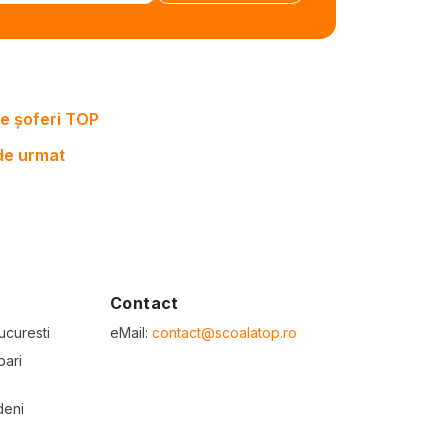
e șoferi TOP
 de urmat
Contact
ucuresti
eMail:
contact@scoalatop.ro
bari
deni