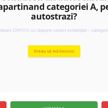
apartinand categoriei A, p
autostrazi?
rebare DRPCIV cu răspuns corect evidențiat – categor
Vreau să mă înscriu!