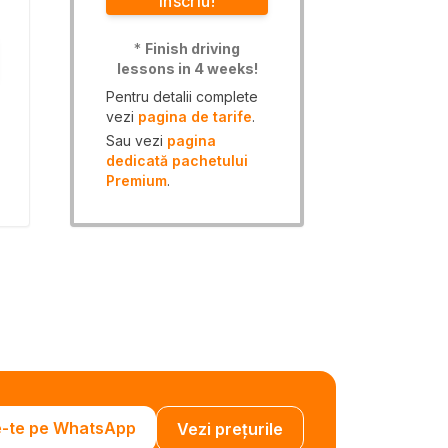
înscriu!
*
Finish driving
lessons in 4 weeks!
Pentru detalii complete
vezi
pagina de tarife
.
Sau vezi
pagina
dedicată pachetului
Premium
.
e-te pe WhatsApp
Vezi prețurile