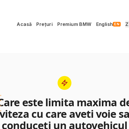
Acasă
Prețuri
Premium BMW
English
Z
EN
Care este limita maxima d
viteza cu care aveti voie s
conduceti un autovehicul