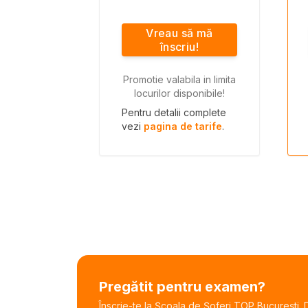
Vreau să mă
înscriu!
Promotie valabila in limita
locurilor disponibile!
Pentru detalii complete
vezi
pagina de tarife
.
Pregătit pentru examen?
Înscrie-te la Școala de Șoferi TOP București. De