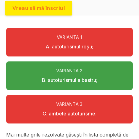
Vreau să mă înscriu!
VARIANTA
1
A. autoturismul roşu;
VARIANTA
2
B. autoturismul albastru;
VARIANTA
3
C. ambele autoturisme.
Mai multe grile rezolvate găsești în lista completă de