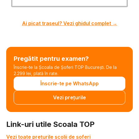
Ai picat traseul? Vezi ghidul complet →
Pregătit pentru examen?
Înscrie-te la Școala de Șoferi TOP București. De la
2.299 lei, plată în rate.
Înscrie-te pe WhatsApp
Vezi prețurile
Link-uri utile Scoala TOP
Vezi toate prețurile școlii de șoferi