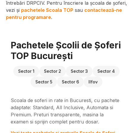
întrebări DRPCIV. Pentru înscriere la școala de șoferi,
vezi și
pachetele Scoala TOP
sau
contactează-ne
pentru programare
.
Pachetele Școlii de Șoferi
TOP București
Sector 1
Sector 2
Sector 3
Sector 4
Sector 5
Sector 6
Ilfov
Scoala de soferi in rate in Bucuresti, cu pachete
adaptate: Standard, All Inclusive, Automata si
Premium. Preturi transparente, masina la
examen si sprijin complet pentru dosar.
Vezi toate pachetele si preturile Scoala de Soferi