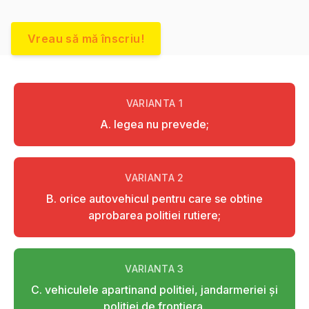
Vreau să mă înscriu!
VARIANTA
1
A. legea nu prevede;
VARIANTA
2
B. orice autovehicul pentru care se obtine
aprobarea politiei rutiere;
VARIANTA
3
C. vehiculele apartinand politiei, jandarmeriei şi
politiei de frontiera.