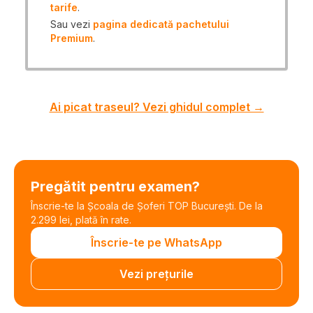
tarife
.
Sau vezi
pagina dedicată pachetului
Premium
.
Ai picat traseul? Vezi ghidul complet →
Pregătit pentru examen?
Înscrie-te la Școala de Șoferi TOP București. De la
2.299 lei, plată în rate.
Înscrie-te pe WhatsApp
Vezi prețurile