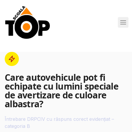
Scoala de Soferi TOP navigation
Care autovehicule pot fi
echipate cu lumini speciale
de avertizare de culoare
albastra?
Întrebare DRPCIV cu răspuns corect evidențiat –
categoria B